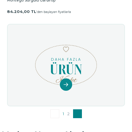
Montego Sürgülü Gardırop
84.204,00 TL
'den başlayan fiyatlarla
DAHA FAZLA
ÜRÜN
Keşfet
1
2