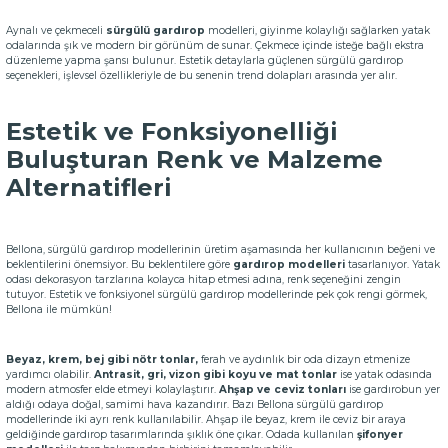
Aynalı ve çekmeceli
sürgülü gardırop
modelleri, giyinme kolaylığı sağlarken yatak
odalarında şık ve modern bir görünüm de sunar. Çekmece içinde isteğe bağlı ekstra
düzenleme yapma şansı bulunur. Estetik detaylarla güçlenen sürgülü gardırop
seçenekleri, işlevsel özellikleriyle de bu senenin trend dolapları arasında yer alır.
Estetik ve Fonksiyonelliği
Buluşturan Renk ve Malzeme
Alternatifleri
Bellona, sürgülü gardırop modellerinin üretim aşamasında her kullanıcının beğeni ve
beklentilerini önemsiyor. Bu beklentilere göre
gardırop modelleri
tasarlanıyor. Yatak
odası dekorasyon tarzlarına kolayca hitap etmesi adına, renk seçeneğini zengin
tutuyor. Estetik ve fonksiyonel sürgülü gardırop modellerinde pek çok rengi görmek,
Bellona ile mümkün!
Beyaz, krem, bej gibi nötr tonlar,
ferah ve aydınlık bir oda dizayn etmenize
yardımcı olabilir.
Antrasit, gri, vizon gibi koyu ve mat tonlar
ise yatak odasında
modern atmosfer elde etmeyi kolaylaştırır.
Ahşap ve ceviz tonları
ise gardırobun yer
aldığı odaya doğal, samimi hava kazandırır. Bazı Bellona sürgülü gardırop
modellerinde iki ayrı renk kullanılabilir. Ahşap ile beyaz, krem ile ceviz bir araya
geldiğinde gardırop tasarımlarında şıklık öne çıkar. Odada kullanılan
şifonyer