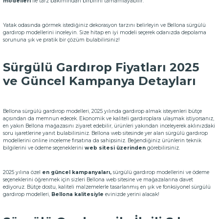
modelleri
ile tarz bakımından birbirini tamamlayabilir.
Yatak odasında görmek istediğiniz dekorasyon tarzını belirleyin ve Bellona sürgülü
gardırop modellerini inceleyin. Size hitap en iyi modeli seçerek odanızda depolama
sorununa şık ve pratik bir çözüm bulabilirsiniz!
Sürgülü Gardırop Fiyatları 2025
ve Güncel Kampanya Detayları
Bellona sürgülü gardırop modelleri, 2025 yılında gardırop almak isteyenleri bütçe
açısından da memnun edecek. Ekonomik ve kaliteli gardıroplara ulaşmak istiyorsanız,
en yakın Bellona mağazasını ziyaret edebilir, ürünleri yakından inceleyerek aklınızdaki
soru işaretlerine yanıt bulabilirsiniz. Bellona web sitesinde yer alan sürgülü gardırop
modellerini online inceleme fırsatına da sahipsiniz. Beğendiğiniz ürünlerin teknik
bilgilerini ve ödeme seçeneklerini
web sitesi üzerinden
görebilirsiniz.
2025 yılına özel
en güncel kampanyaları,
sürgülü gardırop modellerini ve ödeme
seçeneklerini öğrenmek için sizleri Bellona web sitesine ve mağazalarına davet
ediyoruz. Bütçe dostu, kaliteli malzemelerle tasarlanmış en şık ve fonksiyonel sürgülü
gardırop modelleri,
Bellona kalitesiyle
evinizde yerini alacak!