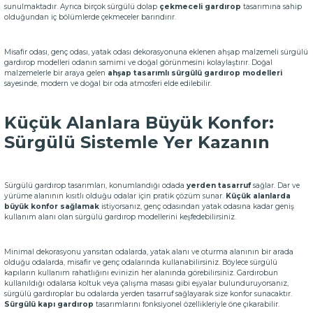
sunulmaktadır. Ayrıca birçok sürgülü dolap
çekmeceli gardırop
tasarımına sahip
olduğundan iç bölümlerde çekmeceler barındırır.
Misafir odası, genç odası, yatak odası dekorasyonuna eklenen ahşap malzemeli sürgülü
gardırop modelleri odanın samimi ve doğal görünmesini kolaylaştırır. Doğal
malzemelerle bir araya gelen
ahşap tasarımlı sürgülü gardırop modelleri
sayesinde, modern ve doğal bir oda atmosferi elde edilebilir.
Küçük Alanlara Büyük Konfor:
Sürgülü Sistemle Yer Kazanın
Sürgülü gardırop tasarımları, konumlandığı odada
yerden tasarruf
sağlar. Dar ve
yürüme alanının kısıtlı olduğu odalar için pratik çözüm sunar.
Küçük alanlarda
büyük konfor sağlamak
istiyorsanız, genç odasından yatak odasına kadar geniş
kullanım alanı olan sürgülü gardırop modellerini keşfedebilirsiniz.
Minimal dekorasyonu yansıtan odalarda, yatak alanı ve oturma alanının bir arada
olduğu odalarda, misafir ve genç odalarında kullanabilirsiniz. Böylece sürgülü
kapıların kullanım rahatlığını evinizin her alanında görebilirsiniz. Gardırobun
kullanıldığı odalarsa koltuk veya çalışma masası gibi eşyalar bulunduruyorsanız,
sürgülü gardıroplar bu odalarda yerden tasarruf sağlayarak size konfor sunacaktır.
Sürgülü kapı gardırop
tasarımlarını fonksiyonel özellikleriyle öne çıkarabilir.