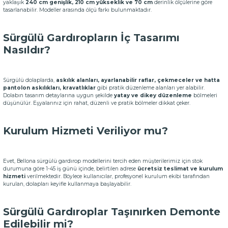
yaklaşık
240 cm genişlik, 210 cm yükseklik ve 70 cm
derinlik ölçülerine göre
tasarlanabilir. Modeller arasında ölçü farkı bulunmaktadır.
Sürgülü Gardıropların İç Tasarımı
Nasıldır?
Sürgülü dolaplarda,
askılık alanları, ayarlanabilir raflar, çekmeceler ve hatta
pantolon askılıkları, kravatlıklar
gibi pratik düzenleme alanları yer alabilir.
Dolabın tasarım detaylarına uygun şekilde
yatay ve dikey düzenleme
bölmeleri
düşünülür. Eşyalarınız için rahat, düzenli ve pratik bölmeler dikkat çeker.
Kurulum Hizmeti Veriliyor mu?
Evet, Bellona sürgülü gardırop modellerini tercih eden müşterilerimiz için stok
durumuna göre 1-45 iş günü içinde, belirtilen adrese
ücretsiz teslimat ve kurulum
hizmeti
verilmektedir. Böylece kullanıcılar, profesyonel kurulum ekibi tarafından
kurulan, dolapları keyifle kullanmaya başlayabilir.
Sürgülü Gardıroplar Taşınırken Demonte
Edilebilir mi?