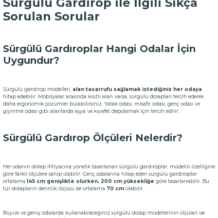
Sürgülü Gardırop ile İlgili Sıkça
Sorulan Sorular
Sürgülü Gardıroplar Hangi Odalar İçin
Uygundur?
Sürgülü gardırop modelleri,
alan tasarrufu sağlamak istediğiniz her odaya
hitap edebilir. Mobilyalar arasında kısıtlı alan varsa, sürgülü dolapları tercih ederek
daha ergonomik çözümler bulabilirsiniz. Yatak odası, misafir odası, genç odası ve
giyinme odası gibi alanlarda eşya ve kıyafet depolamak için tercih edilir.
Sürgülü Gardırop Ölçüleri Nelerdir?
Her odanın dolap ihtiyacına yönelik tasarlanan sürgülü gardıroplar, modelin özelliğine
göre farklı ölçülere sahip olabilir. Genç odalarına hitap eden sürgülü gardıroplar
ortalama
145 cm genişlikte olurken, 200 cm yüksekliğe
göre tasarlanabilir. Bu
tür dolapların derinlik ölçüsü ise ortalama
70 cm
olabilir.
Büyük ve geniş odalarda kullanabileceğiniz sürgülü dolap modellerinin ölçüleri ise