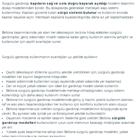
Sürgülü gardırop,
kapıların sağ ve sola doğru kayarak açıldığı
modern tasarımlı
dolap modellerinden biridir. Bu dolaplarda geleneksel menteşeli kapı sistemi
kullanılmaz. Kapıları güvenle tutan
sürgü sistemi bulunur
ve kullanım anında
kapılar kayarak açılır. Menteşeli kapılarla kıyaslandığında, daha az yer kaplamaktadır.
Bellona tasarımlarında yer alan her dekorasyon tarzına hitap edebilen sürgülü
gardıroplar, genç odasından misafir odasına kadar geniş kullanım alanına sahiptir ve
kullanıcılar için çeşitli avantajlar sunar.
Sürgülü gardırop kullanmanın avantajları şu şekilde açıklanır:
Çeşitli dekorasyon stillerine uyumlu şekilde üretildikleri için, sürgülü gardırop
modelleri her kişinin beğenisine hitap eder.
Kapak sisteminde kullanılan sürgü sayesinde yatak odasında yer kaplamaz.
Dar ve küçük yatak odaları için ideal bir gardırop modeli olarak kullanılır.
Bellona sürgülü gardırop modellerinde menteşe olmadığından, sürgü sistemi
kullanıldığı için daha sessiz kullanım imkanı sunar.
Bellona’nın sürgülü gardırop modellerinde geniş iç hacim, pratik kullanım alanları,
raf ve askı alanı tasarlandığından her kullanıcı için konforlu kullanım alanı oluşur.
Bellona tasarımlarıyla üretilen sürgülü gardırop modellerinin birçoğunda ayna
vardır. Bu aynalar oda içinde şık ve fonksiyonel şekilde kullanılabilir.
Dayanıklı malzeme ve kaliteli tasarım ilkelerine göre üretilen Bellona
sürgülü
gardırop modelleri
kullanıcıların uzun süre memnun kalacağı mobilyalar arasında
yer alır.
Yüksek ayak tasarımlarına sahip olan Bellona sürgülü gardırop modelleri, yatak
odası temizliğinde size zaman kazandırır.