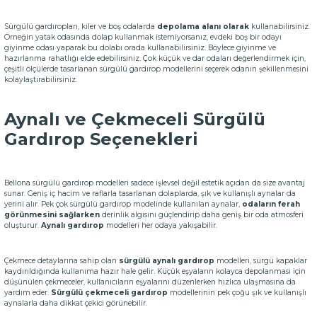
Sürgülü gardıropları, kiler ve boş odalarda
depolama alanı olarak
kullanabilirsiniz.
Örneğin yatak odasında dolap kullanmak istemiyorsanız, evdeki boş bir odayı
giyinme odası yaparak bu dolabı orada kullanabilirsiniz. Böylece giyinme ve
hazırlanma rahatlığı elde edebilirsiniz. Çok küçük ve dar odaları değerlendirmek için,
çeşitli ölçülerde tasarlanan sürgülü gardırop modellerini seçerek odanın şekillenmesini
kolaylaştırabilirsiniz.
Aynalı ve Çekmeceli Sürgülü
Gardırop Seçenekleri
Bellona sürgülü gardırop modelleri sadece işlevsel değil estetik açıdan da size avantaj
sunar. Geniş iç hacim ve raflarla tasarlanan dolaplarda, şık ve kullanışlı aynalar da
yerini alır. Pek çok sürgülü gardırop modelinde kullanılan aynalar,
odaların ferah
görünmesini sağlarken
derinlik algısını güçlendirip daha geniş bir oda atmosferi
oluşturur.
Aynalı gardırop
modelleri her odaya yakışabilir.
Çekmece detaylarına sahip olan
sürgülü aynalı gardırop
modelleri, sürgü kapaklar
kaydırıldığında kullanıma hazır hale gelir. Küçük eşyaların kolayca depolanması için
düşünülen çekmeceler, kullanıcıların eşyalarını düzenlerken hızlıca ulaşmasına da
yardım eder.
Sürgülü çekmeceli gardırop
modellerinin pek çoğu şık ve kullanışlı
aynalarla daha dikkat çekici görünebilir.