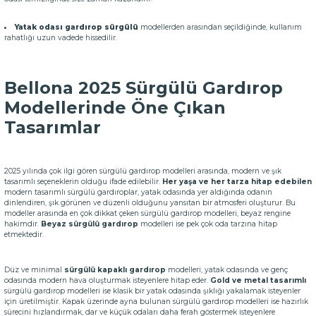
Yatak odası gardırop sürgülü
modellerden arasından seçildiğinde, kullanım
rahatlığı uzun vadede hissedilir.
Bellona 2025 Sürgülü Gardırop
Modellerinde Öne Çıkan
Tasarımlar
2025 yılında çok ilgi gören sürgülü gardırop modelleri arasında, modern ve şık
tasarımlı seçeneklerin olduğu ifade edilebilir.
Her yaşa ve her tarza hitap edebilen
modern tasarımlı sürgülü gardıroplar, yatak odasında yer aldığında odanın
dinlendiren, şık görünen ve düzenli olduğunu yansıtan bir atmosferi oluşturur. Bu
modeller arasında en çok dikkat çeken sürgülü gardırop modelleri, beyaz rengine
hakimdir.
Beyaz sürgülü gardırop
modelleri ise pek çok oda tarzına hitap
etmektedir.
Düz ve minimal
sürgülü kapaklı gardırop
modelleri, yatak odasında ve genç
odasında modern hava oluşturmak isteyenlere hitap eder.
Gold ve metal tasarımlı
sürgülü gardırop modelleri ise klasik bir yatak odasında şıklığı yakalamak isteyenler
için üretilmiştir. Kapak üzerinde ayna bulunan sürgülü gardırop modelleri ise hazırlık
sürecini hızlandırmak, dar ve küçük odaları daha ferah göstermek isteyenlere