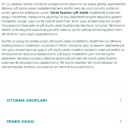
En iyi yataklar
kaliteli malzeme ve ergonomik tasarımın bir araya geldiği seçeneklerdir.
Bellona, çift kişilik yatak modellerinde hem konfor hem de uzun ömürlü kullanım
sunan geniş bir koleksiyon sunar.
Yatak fiyatları
çift kişilik
modellerde kullanılan
dolgu malzemesi, mekanizma çeşitliliği ve ölçü seçeneklerine göre değişiklik gösterir.
Ortopedik, sünger, yaylı ya da hybrid tasarımlar, farklı uyku alışkanlıklarına ve alan
ihtiyaçlarına hitap eder ve çift kişilik yatak fiyatlarında belirleyici rol oynar. Bellona’nın
estetik ve fonksiyonel tasarımlarıyla hem odanızı şık bir şekilde tamamlayabilir hem
de rahat bir uyku keyfi yaşayabilirsiniz.
Konfor ve şıklığı bir arada sunan çift kişilik yatak modellerini keşfetmek için Bellona
koleksiyonlarını incelemeyi unutmayın! Farklı malzeme, ölçü ve tasarım seçenekleriyle
her uyku alışkanlığınıza uygun çift kişilik yatak modelini bulabilir, odanıza estetik ve
fonksiyonel bir dokunuş katabilirsiniz. Çift kişilik modellerin yanı sıra tek kişilik
seçenekleri de araştırıyorsanız Bellona seçkisinde yer alan
tek kişilik yatak fiyatları
arasında da karşılaştırma yapabilirsiniz. Tek kişilik yatakları
tek kişilik bazalar
ile
kombinleyerek konforlu ve kullanışlı bir tercihte bulunabilirsiniz.
OTURMA GRUPLARI
YEMEK ODASI