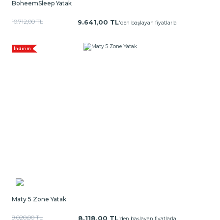
BoheemSleep Yatak
10.712,00 TL
9.641,00 TL
'den başlayan fiyatlarla
İndirim
Maty 5 Zone Yatak
9.020,00 TL
8.118,00 TL
'den başlayan fiyatlarla