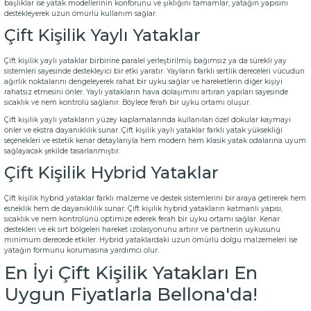
başlıklar
ise yatak modellerinin konforunu ve şıklığını tamamlar, yatağın yapısını
destekleyerek uzun ömürlü kullanım sağlar.
Çift Kişilik Yaylı Yataklar
Çift kişilik yaylı yataklar birbirine paralel yerleştirilmiş bağımsız ya da sürekli yay
sistemleri sayesinde destekleyici bir etki yaratır. Yayların farklı sertlik dereceleri vücudun
ağırlık noktalarını dengeleyerek rahat bir uyku sağlar ve hareketlerin diğer kişiyi
rahatsız etmesini önler. Yaylı yatakların hava dolaşımını artıran yapıları sayesinde
sıcaklık ve nem kontrolü sağlanır. Böylece ferah bir uyku ortamı oluşur.
Çift kişilik yaylı yatakların yüzey kaplamalarında kullanılan özel dokular kaymayı
önler ve ekstra dayanıklılık sunar. Çift kişilik yaylı yataklar farklı yatak yüksekliği
seçenekleri ve estetik kenar detaylarıyla hem modern hem klasik yatak odalarına uyum
sağlayacak şekilde tasarlanmıştır.
Çift Kişilik Hybrid Yataklar
Çift kişilik hybrid yataklar farklı malzeme ve destek sistemlerini bir araya getirerek hem
esneklik hem de dayanıklılık sunar. Çift kişilik hybrid yatakların katmanlı yapısı,
sıcaklık ve nem kontrolünü optimize ederek ferah bir uyku ortamı sağlar. Kenar
destekleri ve ek sırt bölgeleri hareket izolasyonunu artırır ve partnerin uykusunu
minimum derecede etkiler. Hybrid yataklardaki uzun ömürlü dolgu malzemeleri ise
yatağın formunu korumasına yardımcı olur.
En İyi Çift Kişilik Yatakları En
Uygun Fiyatlarla Bellona'da!