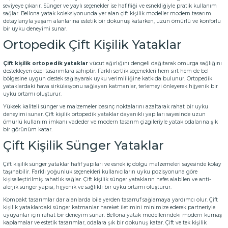
seviyeye çıkarır. Sünger ve yaylı seçenekler ise hafifliği ve esnekliğiyle pratik kullanım
sağlar. Bellona yatak koleksiyonunda yer alan çift kişilik modeller modern tasarım
detaylarıyla yaşam alanlarına estetik bir dokunuş katarken, uzun ömürlü ve konforlu
bir uyku deneyimi sunar.
Ortopedik Çift Kişilik Yataklar
Çift kişilik ortopedik yataklar
vücut ağırlığını dengeli dağıtarak omurga sağlığını
destekleyen özel tasarımlara sahiptir. Farklı sertlik seçenekleri hem sırt hem de bel
bölgesine uygun destek sağlayarak uyku verimliliğine katkıda bulunur. Ortopedik
yataklardaki hava sirkülasyonu sağlayan katmanlar, terlemeyi önleyerek hijyenik bir
uyku ortamı oluşturur.
Yüksek kaliteli sünger ve malzemeler basınç noktalarını azaltarak rahat bir uyku
deneyimi sunar. Çift kişilik ortopedik yataklar dayanıklı yapıları sayesinde uzun
ömürlü kullanım imkanı vadeder ve modern tasarım çizgileriyle yatak odalarına şık
bir görünüm katar.
Çift Kişilik Sünger Yataklar
Çift kişilik sünger yataklar hafif yapıları ve esnek iç dolgu malzemeleri sayesinde kolay
taşınabilir. Farklı yoğunluk seçenekleri kullanıcıların uyku pozisyonuna göre
kişiselleştirilmiş rahatlık sağlar. Çift kişilik sünger yatakların nefes alabilen ve anti-
alerjik sünger yapısı, hijyenik ve sağlıklı bir uyku ortamı oluşturur.
Kompakt tasarımlar dar alanlarda bile yerden tasarruf sağlamaya yardımcı olur. Çift
kişilik yataklardaki sünger katmanlar hareket iletimini minimize ederek partneriyle
uyuyanlar için rahat bir deneyim sunar. Bellona yatak modellerindeki modern kumaş
kaplamalar ve estetik tasarımlar, odalara şık bir dokunuş katar. Çift ve
tek kişilik