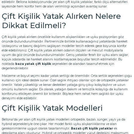
edilebilir. Bellona koleksiyonunda yer alan çift kişilik yataklar, farklı ölçü alternatifleri
sayesinde hem konfor hem de alan verimliliği açısından avantaj sunar.
Çift Kişilik Yatak Alırken Nelere
Dikkat Edilmeli?
Çift kişilik yatak alırken öncelikle kullanım alışkanlıkları ve uyku pozisyonları göz
önünde bulundurulmalıdır. Partnerinizle birlikte kullanacağınız yataklarda hareket
izolasyonu ve basınç dağılımı sağlayan modeller tercih ederek gece boyunca konfor
elde edebilirsiniz. Çift kişilik yatak alırken odanın ölçüleri ve mevcut mobilyalarla
uyum da göz önünde bulundurulmalıdır. Geniş yataklar ferah bir uyku alanı sağlar,
küçük odalarda ise hareket alanını kısıtlamayacak boyutlar tercih edilmelidir. Bu
noktada
baza yatak çift kişilik
seçenekleri de alandan tasarruf etmek için
değerlendirilebilir.
Malzeme ve boyut seçimi kadar yatak sertliği de önemlidir. Orta sertlik seçenekleri çoğu
kullanıcı için ideal destek sunar. Özel sağlık ihtiyacı olanlar için de ortopedik
yataklar
önerilir. Yatak yüksekliği ve kenar destekleri yatağa giriş-çıkışı kolaylaştırır ve uzun
ömürlü kullanım sağlar. Ek olarak, yatağın bakım ve temizlik kolaylığı da kullanım
konforunu etkileyen önemli bir kriterdir. Böylece hem rahat hem sağlıklı bir uyku
deneyimi elde edilebilir.
Çift Kişilik Yatak Modelleri
Bellona'da yer alan çift kişilik yatak modelleri ortopedik, bazalı, sünger, yaylı ya da
hybrid seçenekleriyle öne çıkar. Her model farklı uyku alışkanlıklarına ve alan
gereksinimlerine uygun olarak tasarlanmıştır.
Bazalı çift kişilik yataklar
ek
depolama alanı oluşturur. Hybrid ve ortopedik modeller vücut desteğini maksimum