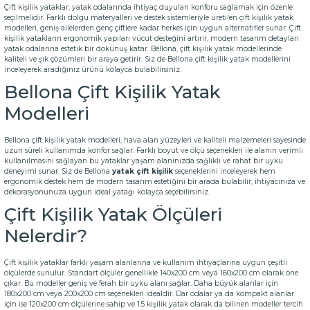
Çift kişilik yataklar, yatak odalarında ihtiyaç duyulan konforu sağlamak için özenle
seçilmelidir. Farklı dolgu materyalleri ve destek sistemleriyle üretilen çift kişilik
yatak
modelleri
, geniş ailelerden genç çiftlere kadar herkes için uygun alternatifler sunar. Çift
kişilik yatakların ergonomik yapıları vücut desteğini artırır, modern tasarım detayları
yatak odalarına estetik bir dokunuş katar. Bellona, çift kişilik yatak modellerinde
kaliteli ve şık çözümleri bir araya getirir. Siz de Bellona çift kişilik yatak modellerini
inceleyerek aradığınız ürünü kolayca bulabilirsiniz.
Bellona Çift Kişilik Yatak
Modelleri
Bellona
çift kişilik yatak
modelleri, hava alan yüzeyleri ve kaliteli malzemeleri sayesinde
uzun süreli kullanımda konfor sağlar. Farklı boyut ve ölçü seçenekleri ile alanın verimli
kullanılmasını sağlayan bu yataklar yaşam alanınızda sağlıklı ve rahat bir uyku
deneyimi sunar. Siz de Bellona
yatak çift kişilik
seçeneklerini inceleyerek hem
ergonomik destek hem de modern tasarım estetiğini bir arada bulabilir, ihtiyacınıza ve
dekorasyonunuza uygun ideal yatağı kolayca seçebilirsiniz.
Çift Kişilik Yatak Ölçüleri
Nelerdir?
Çift kişilik yataklar farklı yaşam alanlarına ve kullanım ihtiyaçlarına uygun çeşitli
ölçülerde sunulur. Standart ölçüler genellikle 140x200 cm veya 160x200 cm olarak öne
çıkar. Bu modeller geniş ve ferah bir uyku alanı sağlar. Daha büyük alanlar için
180x200 cm veya 200x200 cm seçenekleri idealdir. Dar odalar ya da kompakt alanlar
için ise 120x200 cm ölçülerine sahip ve 1.5 kişilik yatak olarak da bilinen modeller tercih