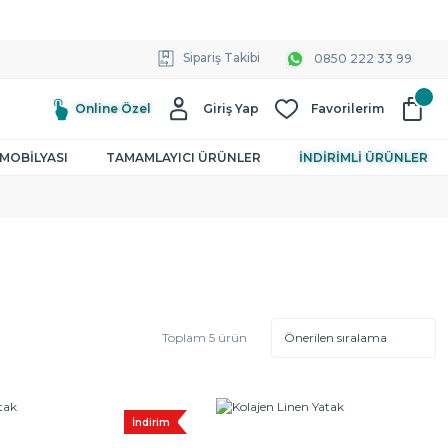
Sipariş Takibi
0850 222 33 99
Online Özel
Giriş Yap
Favorilerim
MOBİLYASI
TAMAMLAYICI ÜRÜNLER
İNDİRİMLİ ÜRÜNLER
Toplam 5 ürün
İndirim