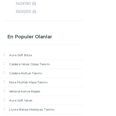
140X190 (5)
150X200 (5)
160X200 (5)
180X200 (5)
200X200 (4)
En Populer Olanlar
90X190 (5)
Aura Soft Baza
Caldera Yatak Odası Takımı
Caldera Koltuk Takımı
Nora Mutfak Masa Takımı
Vetland Kahve Köşesi
Aura Soft Yatak
Livora Bahçe Mobilyası Takımı