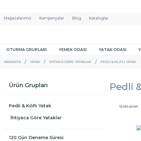
Mağazalarımız
Kampanyalar
Blog
Kataloglar
OTURMA GRUPLARI
YEMEK ODASI
YATAK ODASI
ANASAYFA
YATAK
İHTIYACA GÖRE YATAKLAR
PEDLI & KILIFLI YATAK
Pedli &
Ürün Grupları
Pedli & Kılıflı Yatak
Stoktakiler
İhtiyaca Göre Yataklar
120 Gün Deneme Süresi