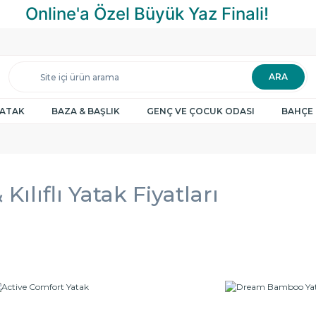
ARA
YATAK
BAZA & BAŞLIK
GENÇ VE ÇOCUK ODASI
BAHÇE 
 Kılıflı Yatak Fiyatları