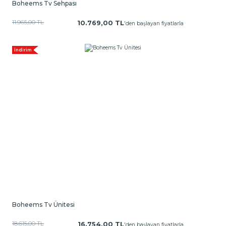
Boheems Tv Sehpası
11.965,00 TL
10.769,00 TL
'den başlayan fiyatlarla
İndirim
Boheems Tv Ünitesi
18.615,00 TL
16.754,00 TL
'den başlayan fiyatlarla