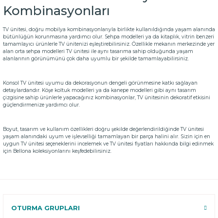
Kombinasyonları
TV ünitesi, doğru mobilya kombinasyonlarıyla birlikte kullanıldığında yaşam alanında
bütünlüğün korunmasına yardımcı olur.
Sehpa modelleri
ya da kitaplık, vitrin benzeri
tamamlayıcı ürünlerle TV ünitenizi eşleştirebilirsiniz. Özellikle mekanın merkezinde yer
alan
orta sehpa modelleri
TV ünitesi ile aynı tasarıma sahip olduğunda yaşam
alanlarının görünümünü çok daha uyumlu bir şekilde tamamlayabilirsiniz.
Konsol TV ünitesi uyumu da dekorasyonun dengeli görünmesine katkı sağlayan
detaylardandır.
Köşe koltuk modelleri
ya da
kanepe modelleri
gibi aynı tasarım
çizgisine sahip ürünlerle yapacağınız kombinasyonlar, TV ünitesinin dekoratif etkisini
güçlendirmenize yardımcı olur.
Boyut, tasarım ve kullanım özellikleri doğru şekilde değerlendirildiğinde TV ünitesi
yaşam alanındaki uyum ve işlevselliği tamamlayan bir parça halini alır. Sizin için en
uygun TV ünitesi seçeneklerini incelemek ve TV ünitesi fiyatları hakkında bilgi edinmek
için Bellona koleksiyonlarını keşfedebilirsiniz.
OTURMA GRUPLARI