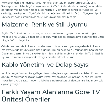
Televizyon genişliğinden daha dar üniteler orantısız bir görünüm oluşturabilir.
Televizyondan daha büyük boyutlara sahip TV üniteleri de alanın olduğundan daha
dar görünmesine neden olabilir. Bu nedenle TV ünitesinin genişliği, yüksekliği ve
derinliği, televizyonun ölçüsüyle birlikte değerlendirilmelidir. Doğru ölçüye sahip bir
ünite televizyon ekranının daha iyi konumlandırılmasını sağlar.
Malzeme, Renk ve Stil Uyumu
Seçilen TV ünitesinin malzemesi, renk tonu ve tasarımı, yaşam alanındaki diğer
mobilyalarla uyumlu olmalıdır. Aksi durumda odada karmaşık ve bütünlükten uzak
bir görünüm oluşabilir.
Gövde tasarımında kullanılan malzemenin dışında kulp ya da ayaklarda kullanılan
malzemeler de TV ünitesinin genel görünümünü belirleyen unsurlar arasında yer alır.
Duvarların, zeminin ya da
koltuk takımları
ile diğer mobilya renklerinin TV ünitesi ile
uyumlu olması dekorasyonda dengeli bir atmosfer oluşturur.
Kablo Yönetimi ve Dolap Sayısı
Kabloların görünmesini engelleyen tasarımlar, televizyon çevresinde daha düzenli bir
görünüm oluşmasını sağlar. Ayrıca yeterli sayıda dolap ve raf alanı sunan TV ünitesi
modelleri, uydu alıcısı, modem gibi cihazlardan dekoratif aksesuarlara kadar pek çok
eşyaya yer açar.
Farklı Yaşam Alanlarına Göre TV
Ünitesi Önerileri