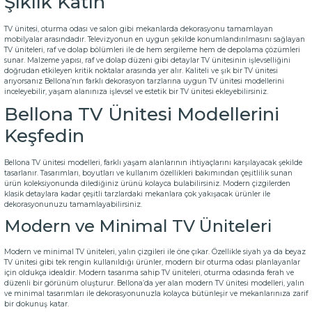
Şıklık Katın
TV ünitesi, oturma odası ve salon gibi mekanlarda dekorasyonu tamamlayan
mobilyalar arasındadır. Televizyonun en uygun şekilde konumlandırılmasını sağlayan
TV üniteleri, raf ve dolap bölümleri ile de hem sergileme hem de depolama çözümleri
sunar. Malzeme yapısı, raf ve dolap düzeni gibi detaylar TV ünitesinin işlevselliğini
doğrudan etkileyen kritik noktalar arasında yer alır. Kaliteli ve şık bir TV ünitesi
arıyorsanız Bellona’nın farklı dekorasyon tarzlarına uygun TV ünitesi modellerini
inceleyebilir, yaşam alanınıza işlevsel ve estetik bir TV ünitesi ekleyebilirsiniz.
Bellona TV Ünitesi Modellerini
Keşfedin
Bellona TV ünitesi modelleri, farklı yaşam alanlarının ihtiyaçlarını karşılayacak şekilde
tasarlanır. Tasarımları, boyutları ve kullanım özellikleri bakımından çeşitlilik sunan
ürün koleksiyonunda dilediğiniz ürünü kolayca bulabilirsiniz. Modern çizgilerden
klasik detaylara kadar çeşitli tarzlardaki mekanlara çok yakışacak ürünler ile
dekorasyonunuzu tamamlayabilirsiniz.
Modern ve Minimal TV Üniteleri
Modern ve minimal TV üniteleri, yalın çizgileri ile öne çıkar. Özellikle siyah ya da beyaz
TV ünitesi gibi tek rengin kullanıldığı ürünler, modern bir oturma odası planlayanlar
için oldukça idealdir. Modern tasarıma sahip TV üniteleri, oturma odasında ferah ve
düzenli bir görünüm oluşturur. Bellona’da yer alan modern TV ünitesi modelleri, yalın
ve minimal tasarımları ile dekorasyonunuzla kolayca bütünleşir ve mekanlarınıza zarif
bir dokunuş katar.