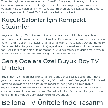
TV ünitesi seçiminde yaşam alanının büyüklüğü ve yerleşimi belirleyici roldedir.
Odanızın boyutlarına tercih edeceğiniz TV ünitesi dekorasyon açısından da fark
yaratabilir. Küçük alanlar için kompakt tasarımlar ön plana çıkar. Geniş odalarda ise
daha büyük ve çok bölmeli TV ünitesi modelleri tercih edilebilir.
Küçük Salonlar İçin Kompakt
Çözümler
Küçük salonlar için TV ünitesi seçimi yapılırken alanı verimli kullanmaya olanak
tanıyan kompakt tasarımlar tercih edilmelidir. Daha az yer kaplayan ve duvara yakın
konumlandırılabilen TV üniteleri, ortama daha ferah bir hava katar. Duvara monte TV
ünitesi modelleri ise yerden tasarruf sağlayarak alanın işlevsel kullanılmasına imkan
tanır. Açık raflı ya da dolaplı tasarıma sahip TV ünitesi seçenekleri depolama ihtiyacını
karşılarken salonun dağınık ve sıkışık görünmesini de engeller.
Geniş Odalara Özel Büyük Boy TV
Üniteleri
Büyük boy TV üniteleri, geniş duvarları çok daha dengeli şekilde değerlendirmeye
yardımcı olurken alanın boş ve dağınık görünmesinin de önüne geçebilir. Çok bölmeli,
raf ve dolap sayısı fazla olan TV ünitesi modelleri, geniş odalar için en uygun
seçeneklerdendir. Bu modeller hem depolama ihtiyacını karşılar hem de televizyon
çevresinde düzenli bir alan oluşturur. Özellikle kitaplıklı TV ünitesi, televizyon duvarını
dengeli bir biçimde doldurmak için oldukça uygundur.
Bellona TV Ünitelerinde Tasarım