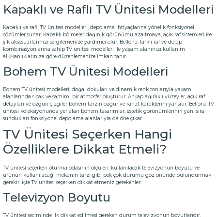
Kapaklı ve Raflı TV Ünitesi Modelleri
Kapaklı ve raflı TV ünitesi modelleri, depolama ihtiyaçlarına yönelik fonksiyonel
çözümler sunar. Kapaklı bölmeler dağınık görünümü azaltmaya, açık raf sistemleri ise
şık aksesuarlarınızı sergilemenize yardımcı olur. Bellona, farklı raf ve dolap
kombinasyonlarına sahip TV ünitesi modelleri ile yaşam alanınızı kullanım
alışkanlıklarınıza göre düzenlemenize imkan tanır.
Bohem TV Ünitesi Modelleri
Bohem TV ünitesi modelleri, doğal dokuları ve dinamik renk tonlarıyla yaşam
alanlarında sıcak ve samimi bir atmosfer oluşturur. Ahşap ağırlıklı yüzeyler, açık raf
detayları ve özgün çizgiler bohem tarzın özgür ve rahat karakterini yansıtır. Bellona TV
ünitesi koleksiyonunda yer alan bohem tasarımlar, estetik görünümlerinin yanı sıra
sundukları fonksiyonel depolama alanlarıyla da öne çıkar.
TV Ünitesi Seçerken Hangi
Özelliklere Dikkat Etmeli?
TV ünitesi seçerken oturma odasının ölçüleri, kullanılacak televizyonun boyutu ve
ürünün kullanılacağı mekanın tarzı gibi pek çok durumu göz önünde bulundurmak
gerekir. İşte TV ünitesi seçerken dikkat etmeniz gerekenler:
Televizyon Boyutu
TV ünitesi seçiminde ilk dikkat edilmesi gereken durum televizyonun boyutlarıdır.