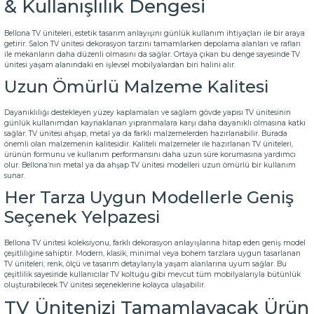
& Kullanışlılık Dengesi
Bellona TV üniteleri, estetik tasarım anlayışını günlük kullanım ihtiyaçları ile bir araya
getirir. Salon TV ünitesi dekorasyon tarzını tamamlarken depolama alanları ve rafları
ile mekanların daha düzenli olmasını da sağlar. Ortaya çıkan bu denge sayesinde TV
ünitesi yaşam alanındaki en işlevsel mobilyalardan biri halini alır.
Uzun Ömürlü Malzeme Kalitesi
Dayanıklılığı destekleyen yüzey kaplamaları ve sağlam gövde yapısı TV ünitesinin
günlük kullanımdan kaynaklanan yıpranmalara karşı daha dayanıklı olmasına katkı
sağlar. TV ünitesi ahşap, metal ya da farklı malzemelerden hazırlanabilir. Burada
önemli olan malzemenin kalitesidir. Kaliteli malzemeler ile hazırlanan TV üniteleri,
ürünün formunu ve kullanım performansını daha uzun süre korumasına yardımcı
olur. Bellona’nın metal ya da ahşap TV ünitesi modelleri uzun ömürlü bir kullanım
sunar.
Her Tarza Uygun Modellerle Geniş
Seçenek Yelpazesi
Bellona TV ünitesi koleksiyonu, farklı dekorasyon anlayışlarına hitap eden geniş model
çeşitliliğine sahiptir. Modern, klasik, minimal veya bohem tarzlara uygun tasarlanan
TV üniteleri; renk, ölçü ve tasarım detaylarıyla yaşam alanlarına uyum sağlar. Bu
çeşitlilik sayesinde kullanıcılar
TV koltuğu
gibi mevcut tüm mobilyalarıyla bütünlük
oluşturabilecek TV ünitesi seçeneklerine kolayca ulaşabilir.
TV Ünitenizi Tamamlayacak Ürün