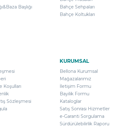
ğı&Baza Başlığı
Bahçe Sehpaları
Bahçe Koltukları
KURUMSAL
leşmesi
Bellona Kurumsal
eri
Mağazalarımız
e Koşulları
İletişim Formu
enlik
Bayilik Formu
atış Sözleşmesi
Kataloglar
gula
Satış Sonrası Hizmetler
e-Garanti Sorgulama
Sürdürülebilirlik Raporu