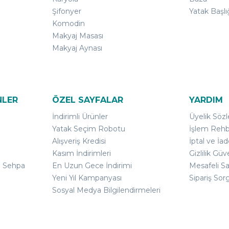
Şifonyer
Yatak Başlı
Komodin
Makyaj Masası
Makyaj Aynası
NLER
ÖZEL SAYFALAR
YARDIM
İndirimli Ürünler
Üyelik Söz
Yatak Seçim Robotu
İşlem Rehb
Alışveriş Kredisi
İptal ve İad
Kasım İndirimleri
Gizlilik Güv
ı Sehpa
En Uzun Gece İndirimi
Mesafeli S
Yeni Yıl Kampanyası
Sipariş Sor
Sosyal Medya Bilgilendirmeleri