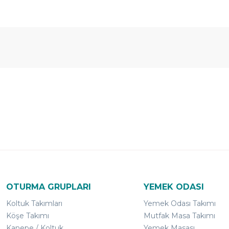
Ücretsiz
Randevulu
2
Teslimat
Teslimat
G
OTURMA GRUPLARI
YEMEK ODASI
Koltuk Takımları
Yemek Odası Takımı
Köşe Takımı
Mutfak Masa Takımı
Kanepe / Koltuk
Yemek Masası