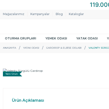
Mağazalarımız
Kampanyalar
Blog
Kataloglar
OTURMA GRUPLARI
YEMEK ODASI
YATAK ODASI
ANASAYFA
YATAK ODASI
GARDIROP & ELBISE DOLABI
VALENTY SÜRG
Yeni Ürün
Ürün Açıklaması