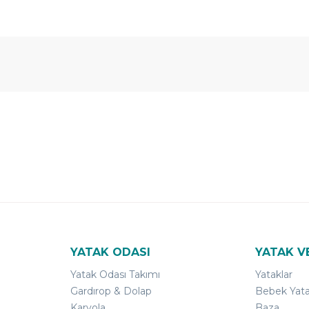
 Yıl
Ücretsiz
B-Sleep
arantili
Kurulum
Select ile
120 Gün
Deneme
YATAK ODASI
YATAK V
Yatak Odası Takımı
Yataklar
Gardırop & Dolap
Bebek Yata
Karyola
Baza