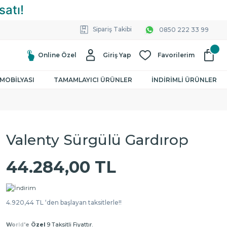
Sipariş Takibi
0850 222 33 99
Online Özel
Giriş Yap
Favorilerim
MOBİLYASI
TAMAMLAYICI ÜRÜNLER
İNDİRİMLİ ÜRÜNLER
Valenty Sürgülü Gardırop
44.284,00 TL
4.920,44 TL ‘den başlayan taksitlerle!!
World'e Özel
9 Taksitli Fiyattır.