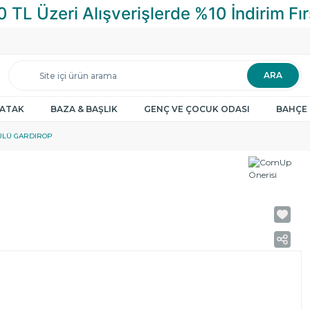
ARA
YATAK
BAZA & BAŞLIK
GENÇ VE ÇOCUK ODASI
BAHÇE 
ÜLÜ GARDIROP