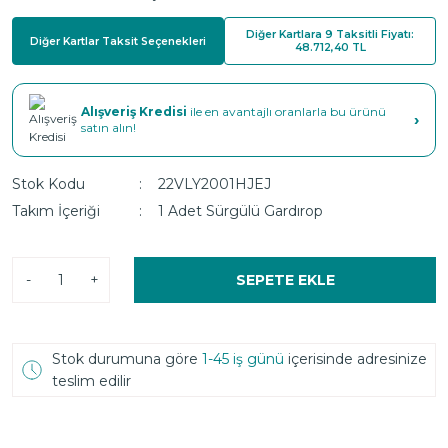
Diğer Kartlara 9 Taksitli Fiyatı:
Diğer Kartlar Taksit Seçenekleri
48.712,40 TL
Alışveriş Kredisi
ile en avantajlı oranlarla bu ürünü
›
satın alın!
Stok Kodu
22VLY2001HJEJ
Takım İçeriği
1 Adet Sürgülü Gardırop
-
+
SEPETE EKLE
Stok durumuna göre
1-45 iş günü
içerisinde adresinize
teslim edilir