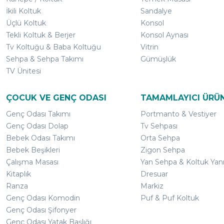
İkili Koltuk
Sandalye
Üçlü Koltuk
Konsol
Tekli Koltuk & Berjer
Konsol Aynası
Tv Koltuğu & Baba Koltuğu
Vitrin
Sehpa & Sehpa Takımı
Gümüşlük
TV Ünitesi
ÇOCUK VE GENÇ ODASI
TAMAMLAYICI ÜRÜ
Genç Odası Takımı
Portmanto & Vestiyer
Genç Odası Dolap
Tv Sehpası
Bebek Odası Takımı
Orta Sehpa
Bebek Beşikleri
Zigon Sehpa
Çalışma Masası
Yan Sehpa & Koltuk Yan
Kitaplık
Dresuar
Ranza
Markiz
Genç Odası Komodin
Puf & Puf Koltuk
Genç Odası Şifonyer
Genç Odası Yatak Başlığı