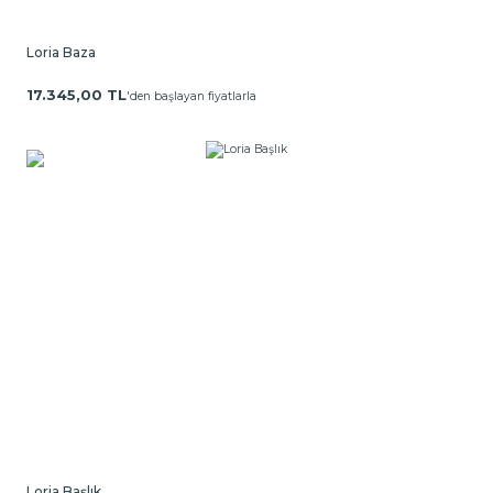
Loria Baza
17.345,00 TL
'den başlayan fiyatlarla
Loria Başlık