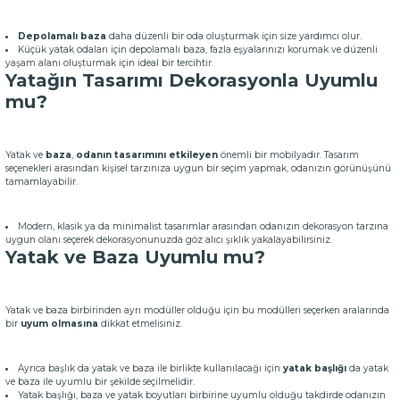
Depolamalı baza
daha düzenli bir oda oluşturmak için size yardımcı olur.
Küçük yatak odaları için depolamalı baza, fazla eşyalarınızı korumak ve düzenli
yaşam alanı oluşturmak için ideal bir tercihtir.
Yatağın Tasarımı Dekorasyonla Uyumlu
mu?
Yatak ve
baza
,
odanın tasarımını etkileyen
önemli bir mobilyadır. Tasarım
seçenekleri arasından kişisel tarzınıza uygun bir seçim yapmak, odanızın görünüşünü
tamamlayabilir.
Modern, klasik ya da minimalist tasarımlar arasından odanızın dekorasyon tarzına
uygun olanı seçerek dekorasyonunuzda göz alıcı şıklık yakalayabilirsiniz.
Yatak ve Baza Uyumlu mu?
Yatak ve baza birbirinden ayrı modüller olduğu için bu modülleri seçerken aralarında
bir
uyum olmasına
dikkat etmelisiniz.
Ayrıca başlık da yatak ve baza ile birlikte kullanılacağı için
yatak başlığı
da yatak
ve baza ile uyumlu bir şekilde seçilmelidir.
Yatak başlığı, baza ve yatak boyutları birbirine uyumlu olduğu takdirde odanızın