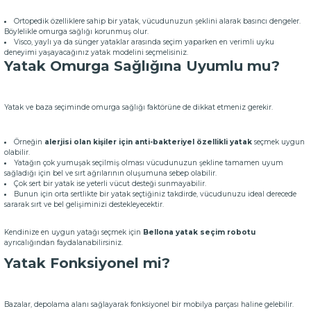
Ortopedik özelliklere sahip bir yatak, vücudunuzun şeklini alarak basıncı dengeler.
Böylelikle omurga sağlığı korunmuş olur.
Visco, yaylı ya da sünger yataklar arasında seçim yaparken en verimli uyku
deneyimi yaşayacağınız yatak modelini seçmelisiniz.
Yatak Omurga Sağlığına Uyumlu mu?
Yatak ve baza seçiminde omurga sağlığı faktörüne de dikkat etmeniz gerekir.
Örneğin
alerjisi olan kişiler için anti-bakteriyel özellikli yatak
seçmek uygun
olabilir.
Yatağın çok yumuşak seçilmiş olması vücudunuzun şekline tamamen uyum
sağladığı için bel ve sırt ağrılarının oluşumuna sebep olabilir.
Çok sert bir yatak ise yeterli vücut desteği sunmayabilir.
Bunun için orta sertlikte bir yatak seçtiğiniz takdirde, vücudunuzu ideal derecede
sararak sırt ve bel gelişiminizi destekleyecektir.
Kendinize en uygun yatağı seçmek için
Bellona yatak seçim robotu
ayrıcalığından faydalanabilirsiniz.
Yatak Fonksiyonel mi?
Bazalar, depolama alanı sağlayarak fonksiyonel bir mobilya parçası haline gelebilir.