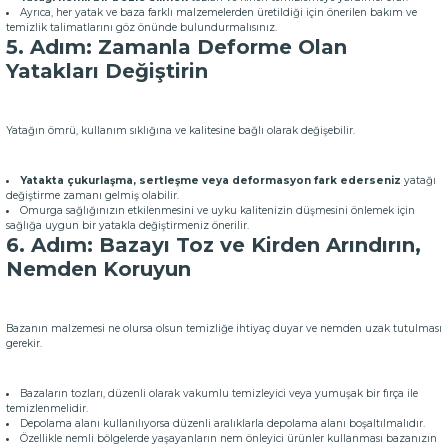
Ayrıca, her yatak ve baza farklı malzemelerden üretildiği için önerilen bakım ve
temizlik talimatlarını göz önünde bulundurmalısınız.
5. Adım: Zamanla Deforme Olan
Yatakları Değiştirin
Yatağın ömrü, kullanım sıklığına ve kalitesine bağlı olarak değişebilir.
Yatakta çukurlaşma, sertleşme veya deformasyon fark ederseniz
yatağı
değiştirme zamanı gelmiş olabilir.
Omurga sağlığınızın etkilenmesini ve uyku kalitenizin düşmesini önlemek için
sağlığa uygun bir yatakla değiştirmeniz önerilir.
6. Adım: Bazayı Toz ve Kirden Arındırın,
Nemden Koruyun
Bazanın malzemesi ne olursa olsun temizliğe ihtiyaç duyar ve nemden uzak tutulması
gerekir.
Bazaların tozları, düzenli olarak vakumlu temizleyici veya yumuşak bir fırça ile
temizlenmelidir.
Depolama alanı kullanılıyorsa düzenli aralıklarla depolama alanı boşaltılmalıdır.
Özellikle nemli bölgelerde yaşayanların nem önleyici ürünler kullanması bazanızın