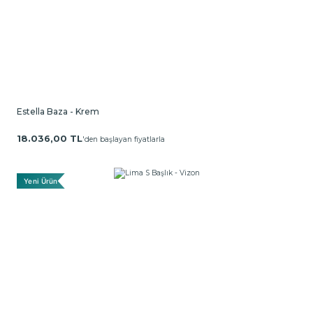
Estella Baza - Krem
18.036,00 TL
'den başlayan fiyatlarla
Yeni Ürün