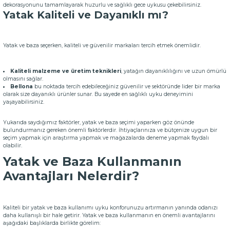
dekorasyonunu tamamlayarak huzurlu ve sağlıklı gece uykusu çekebilirsiniz.
Yatak Kaliteli ve Dayanıklı mı?
Yatak ve baza seçerken, kaliteli ve güvenilir markaları tercih etmek önemlidir.
Kaliteli malzeme ve üretim teknikleri
, yatağın dayanıklılığını ve uzun ömürlü
olmasını sağlar.
Bellona
bu noktada tercih edebileceğiniz güvenilir ve sektöründe lider bir marka
olarak size dayanıklı ürünler sunar. Bu sayede en sağlıklı uyku deneyimini
yaşayabilirsiniz.
Yukarıda saydığımız faktörler, yatak ve baza seçimi yaparken göz önünde
bulundurmanız gereken önemli faktörlerdir. İhtiyaçlarınıza ve bütçenize uygun bir
seçim yapmak için araştırma yapmak ve mağazalarda deneme yapmak faydalı
olabilir.
Yatak ve Baza Kullanmanın
Avantajları Nelerdir?
Kaliteli bir yatak ve baza kullanımı uyku konforunuzu artırmanın yanında odanızı
daha kullanışlı bir hale getirir. Yatak ve baza kullanmanın en önemli avantajlarını
aşağıdaki başlıklarda birlikte görelim: