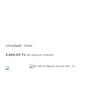
Lima Başlık - Vizon
3.650,00 TL
'den başlayan fiyatlarla