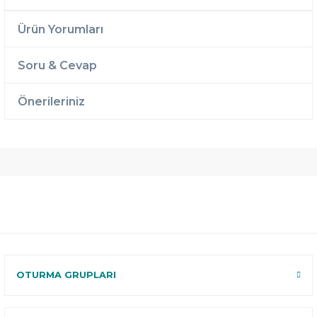
Ürün Yorumları
Soru & Cevap
Önerileriniz
Ücretsiz
Randevulu
2 Yıl
Teslimat
Teslimat
Garantili
Ücretsiz
B-Sleep
Kurulum
Select ile
120 Gün
Deneme
OTURMA GRUPLARI