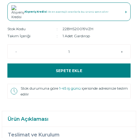
›
Alışveriş Kredisi
ile en avantajlı oranlarla bu ürünü satın alın!
Stok Kodu
22BHS20019VZH
Takım İçeriği
1 Adet Gardırop
-
+
SEPETE EKLE
Stok durumuna göre
1-45 iş günü
içerisinde adresinize teslim
edilir
Ürün Açıklaması
Teslimat ve Kurulum