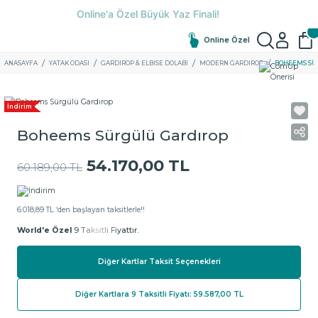
Online Özel
ANASAYFA
YATAK ODASI
GARDIROP & ELBISE DOLABI
MODERN GARDIROP
BOHEEMS SÜ
İndirim
Boheems Sürgülü Gardırop
54.170,00 TL
60.189,00 TL
6.018,89 TL ‘den başlayan taksitlerle!!
World'e Özel
9 Taksitli Fiyattır.
Diğer Kartlar Taksit Seçenekleri
Diğer Kartlara 9 Taksitli Fiyatı: 59.587,00 TL