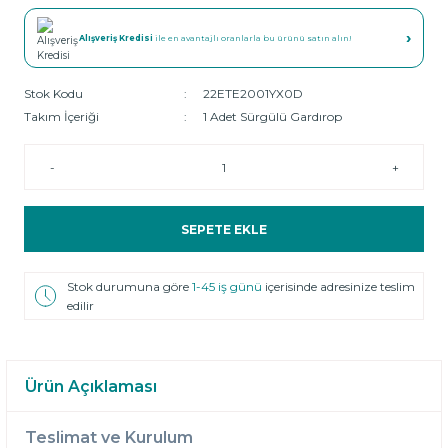
›
Alışveriş Kredisi
ile en avantajlı oranlarla bu ürünü satın alın!
Stok Kodu
22ETE2001YX0D
Takım İçeriği
1 Adet Sürgülü Gardırop
-
+
SEPETE EKLE
Stok durumuna göre
1-45 iş günü
içerisinde adresinize teslim
edilir
Ürün Açıklaması
Teslimat ve Kurulum