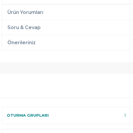
Ürün Yorumları
Soru & Cevap
Önerileriniz
Ücretsiz
Randevulu
2 Yıl
Teslimat
Teslimat
Garantili
Ücretsiz
B-Sleep
Kurulum
Select ile
120 Gün
Deneme
OTURMA GRUPLARI