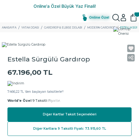
Online Özel
ANASAYFA
YATAK ODASI
GARDIROP & ELBISE DOLABI
MODERN GARDIROP
ESTELLA SÜR
Estella Sürgülü Gardırop
67.196,00 TL
7.466,22 TL ‘den başlayan taksitlerle!!
World'e Özel
9 Taksitli Fiyattır.
Diğer Kartlar Taksit Seçenekleri
Diğer Kartlara 9 Taksitli Fiyatı: 73.915,60 TL