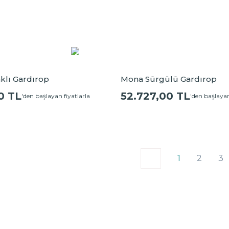
klı Gardırop
Mona Sürgülü Gardırop
0 TL
52.727,00 TL
'den başlayan fiyatlarla
'den başlayan
1
2
3