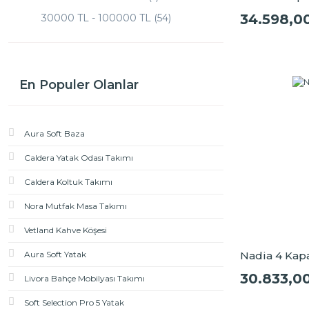
254,4 (1)
72.2 (1)
34.598,0
30000 TL - 100000 TL (54)
254.2 (1)
73.5 (1)
254.4 (1)
255 (1)
En Populer Olanlar
269.3 (1)
269.6 (1)
Aura Soft Baza
269.8 (1)
270 (1)
Caldera Yatak Odası Takımı
270.6 (1)
Caldera Koltuk Takımı
271 (1)
Nora Mutfak Masa Takımı
271.4 (1)
Vetland Kahve Köşesi
272.4 (1)
Aura Soft Yatak
Nadia 4 Kapa
273.4 (1)
30.833,0
Livora Bahçe Mobilyası Takımı
275.2 (1)
Soft Selection Pro 5 Yatak
278.7 (1)