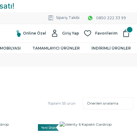
Sipariş Takibi
0850 222 33 99
Online Özel
Giriş Yap
Favorilerim
MOBİLYASI
TAMAMLAYICI ÜRÜNLER
İNDİRİMLİ ÜRÜNLER
Toplam 55 ürün
Yeni Ürün