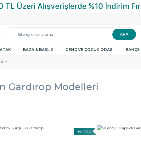
ARA
YATAK
BAZA & BAŞLIK
GENÇ VE ÇOCUK ODASI
BAHÇE 
IROP
 Gardırop Modelleri
Yeni Ürün