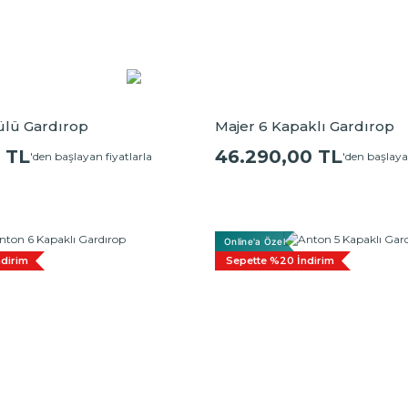
ülü Gardırop
Majer 6 Kapaklı Gardırop
 TL
46.290,00 TL
'den başlayan fiyatlarla
'den başlaya
Online'a Özel
dirim
Sepette %20 İndirim