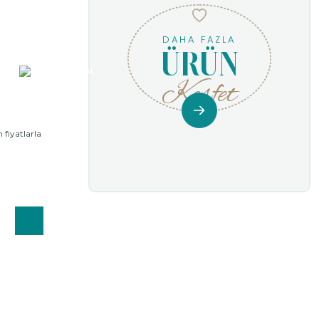
DAHA FAZLA
ÜRÜN
Keşfet
 fiyatlarla