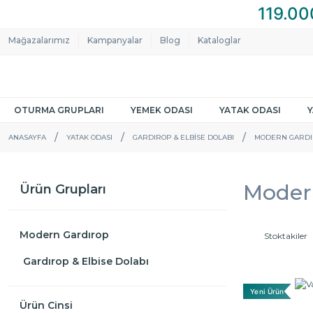
Mağazalarımız
Kampanyalar
Blog
Kataloglar
OTURMA GRUPLARI
YEMEK ODASI
YATAK ODASI
ANASAYFA
YATAK ODASI
GARDIROP & ELBISE DOLABI
MODERN GARD
Modern
Ürün Grupları
Modern Gardırop
Stoktakiler
Gardırop & Elbise Dolabı
Yeni Ürün
Ürün Cinsi