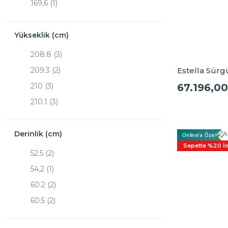
169,6 (1)
169.6 (1)
179,6 (1)
Yükseklik (cm)
180.2 (2)
208.8 (3)
184 (1)
209.3 (2)
Estella Sürg
185.8 (1)
210 (3)
67.196,00
211.8 (1)
210.1 (3)
212 (3)
211,3 (1)
212.6 (1)
211.3 (3)
Derinlik (cm)
Online'a Özel
224.6 (1)
Sepette %20 İn
212.6 (2)
52.5 (2)
224.8 (1)
213.4 (1)
54,2 (1)
225 (1)
218 (3)
60.2 (2)
225.5 (1)
218.8 (2)
60.5 (2)
225.6 (1)
218.9 (2)
60.6 (2)
226 (1)