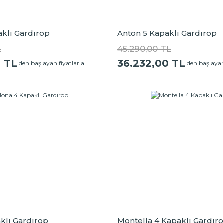
klı Gardırop
Anton 5 Kapaklı Gardırop
L
45.290,00 TL
0 TL
36.232,00 TL
'den başlayan fiyatlarla
'den başlayan
klı Gardırop
Montella 4 Kapaklı Gardır