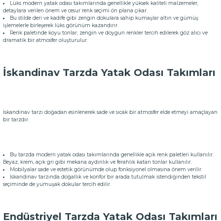
Lüks modern yatak odası takımlarında genellikle yüksek kaliteli malzemeler,
detaylara verilen önem ve cesur renk seçimi ön plana çıkar.
Bu stilde deri ve kadife gibi zengin dokulara sahip kumaşlar altın ve gümüş
işlemelerle birleşerek lüks görünüm kazandırır.
Renk paletinde koyu tonlar, zengin ve doygun renkler tercih edilerek göz alıcı ve
dramatik bir atmosfer oluşturulur.
İskandinav Tarzda Yatak Odası Takımları
İskandinav tarzı doğadan esinlenerek sade ve sıcak bir atmosfer elde etmeyi amaçlayan
bir tarzdır.
Bu tarzda modern yatak odası takımlarında genellikle açık renk paletleri kullanılır.
Beyaz, krem, açık gri gibi mekana aydınlık ve ferahlık katan tonlar kullanılır.
Mobilyalar sade ve estetik görünümde olup fonksiyonel olmasına önem verilir.
İskandinav tarzında doğallık ve konfor bir arada tutulmak istendiğinden tekstil
seçiminde de yumuşak dokular tercih edilir.
Endüstriyel Tarzda Yatak Odası Takımları