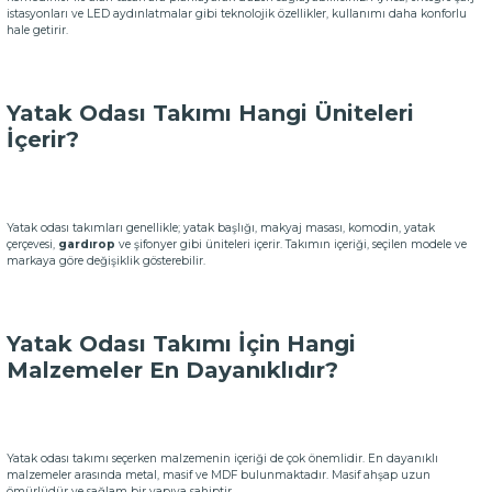
istasyonları ve LED aydınlatmalar gibi teknolojik özellikler, kullanımı daha konforlu
hale getirir.
Yatak Odası Takımı Hangi Üniteleri
İçerir?
Yatak odası takımları genellikle; yatak başlığı, makyaj masası, komodin, yatak
çerçevesi,
gardırop
ve şifonyer gibi üniteleri içerir. Takımın içeriği, seçilen modele ve
markaya göre değişiklik gösterebilir.
Yatak Odası Takımı İçin Hangi
Malzemeler En Dayanıklıdır?
Yatak odası takımı seçerken malzemenin içeriği de çok önemlidir. En dayanıklı
malzemeler arasında metal, masif ve MDF bulunmaktadır. Masif ahşap uzun
ömürlüdür ve sağlam bir yapıya sahiptir.