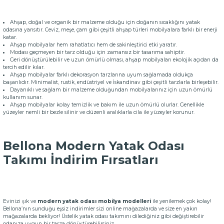
Ahşap, doğal ve organik bir malzeme olduğu için doğanın sıcaklığını yatak
odasına yansıtır. Ceviz, meşe, çam gibi çeşitli ahşap türleri mobilyalara farklı bir enerji
katar.
Ahşap mobilyalar hem rahatlatıcı hem de sakinleştirici etki yaratır.
Modası geçmeyen bir tarz olduğu için zamansız bir tasarıma sahiptir.
Geri dönüştürülebilir ve uzun ömürlü olması, ahşap mobilyaları ekolojik açıdan da
tercih edilir kılar.
Ahşap mobilyalar farklı dekorasyon tarzlarına uyum sağlamada oldukça
başarılıdır. Minimalist, rustik, endüstriyel ve İskandinav gibi çeşitli tarzlarla birleşebilir.
Dayanıklı ve sağlam bir malzeme olduğundan mobilyalarınız için uzun ömürlü
kullanım sunar.
Ahşap mobilyalar kolay temizlik ve bakım ile uzun ömürlü olurlar. Genellikle
yüzeyler nemli bir bezle silinir ve düzenli aralıklarla cila ile yüzeyler korunur.
Bellona Modern Yatak Odası
Takımı İndirim Fırsatları
Evinizi şık ve
modern yatak odası mobilya modelleri
ile yenilemek çok kolay!
Bellona’nın sunduğu eşsiz indirimler sizi online mağazalarda ve size en yakın
mağazalarda bekliyor! Üstelik yatak odası takımını dilediğiniz gibi değiştirebilir
odanıza uygun bir tarza dönüştürebilirsiniz.