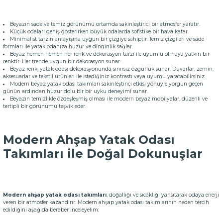
Beyazın sade ve temiz görünümü ortamda sakinleştirici bir atmosfer yaratır.
Küçük odaları geniş gösterirken büyük odalarda sofistike bir hava katar.
Minimalist tarzın anlayışına uygun bir çizgiye sahiptir. Temiz çizgileri ve sade
formları ile yatak odanıza huzur ve dinginlik sağlar.
Beyaz hemen hemen her renk ve dekorasyon tarzı ile uyumlu olmaya yatkın bir
renktir. Her trende uygun bir dekorasyon sunar.
Beyaz renk, yatak odası dekorasyonunda sınırsız özgürlük sunar. Duvarlar, zemin,
aksesuarlar ve tekstil ürünleri ile istediğiniz kontrastı veya uyumu yaratabilirsiniz.
Modern beyaz yatak odası takımları sakinleştirici etkisi yönüyle yorgun geçen
günün ardından huzur dolu bir bir uyku deneyimi sunar.
Beyazın temizlikle özdeşleşmiş olması ile modern beyaz mobilyalar, düzenli ve
tertipli bir görünümü teşvik eder.
Modern Ahşap Yatak Odası
Takımları ile Doğal Dokunuşlar
Modern ahşap yatak odası takımları
, doğallığı ve sıcaklığı yansıtarak odaya enerji
veren bir atmosfer kazandırır. Modern ahşap yatak odası takımlarının neden tercih
edildiğini aşağıda beraber inceleyelim: