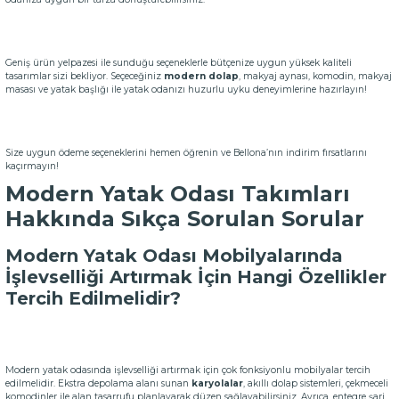
Geniş ürün yelpazesi ile sunduğu seçeneklerle bütçenize uygun yüksek kaliteli
tasarımlar sizi bekliyor. Seçeceğiniz
modern dolap
, makyaj aynası, komodin, makyaj
masası ve yatak başlığı ile yatak odanızı huzurlu uyku deneyimlerine hazırlayın!
Size uygun ödeme seçeneklerini hemen öğrenin ve Bellona’nın indirim fırsatlarını
kaçırmayın!
Modern Yatak Odası Takımları
Hakkında Sıkça Sorulan Sorular
Modern Yatak Odası Mobilyalarında
İşlevselliği Artırmak İçin Hangi Özellikler
Tercih Edilmelidir?
Modern yatak odasında işlevselliği artırmak için çok fonksiyonlu mobilyalar tercih
edilmelidir. Ekstra depolama alanı sunan
karyolalar
, akıllı dolap sistemleri, çekmeceli
komodinler ile alan tasarrufu planlayarak düzen sağlayabilirsiniz. Ayrıca, entegre şarj