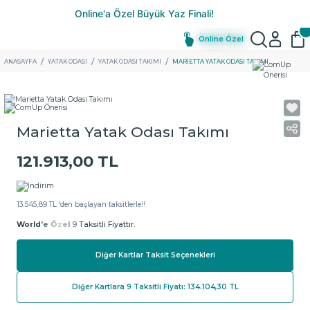
Online Özel
ANASAYFA
YATAK ODASI
YATAK ODASI TAKIMI
MARIETTA YATAK ODASI TAKIMI
Marietta Yatak Odası Takımı
121.913,00 TL
13.545,89 TL ‘den başlayan taksitlerle!!
World'e Özel
9 Taksitli Fiyattır.
Diğer Kartlar Taksit Seçenekleri
Diğer Kartlara 9 Taksitli Fiyatı: 134.104,30 TL