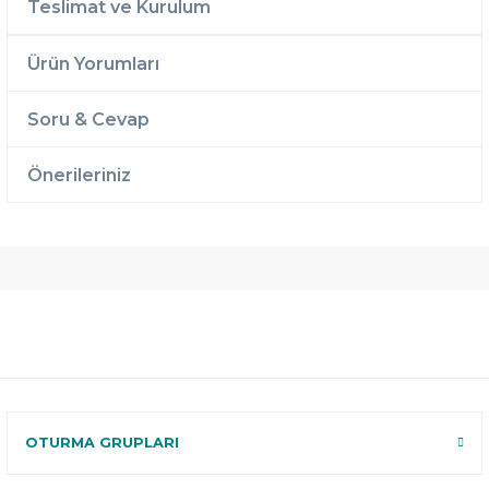
Teslimat ve Kurulum
Ürün Yorumları
Soru & Cevap
Önerileriniz
Ücretsiz
Randevulu
2 Yıl
Teslimat
Teslimat
Garantili
Ücretsiz
B-Sleep
Kurulum
Select ile
120 Gün
Deneme
OTURMA GRUPLARI