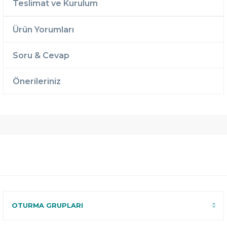
Teslimat ve Kurulum
Ürün Yorumları
Soru & Cevap
Önerileriniz
Ücretsiz
Randevulu
2 Yıl
Teslimat
Teslimat
Garantili
Ücretsiz
B-Sleep
Kurulum
Select ile
120 Gün
Deneme
OTURMA GRUPLARI