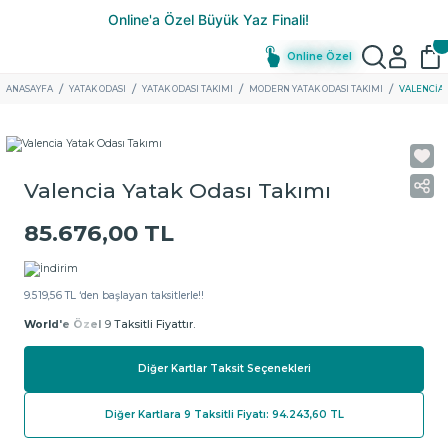
Online Özel
ANASAYFA
YATAK ODASI
YATAK ODASI TAKIMI
MODERN YATAK ODASI TAKIMI
VALENCIA 
Valencia Yatak Odası Takımı
85.676,00 TL
9.519,56 TL ‘den başlayan taksitlerle!!
World'e Özel
9 Taksitli Fiyattır.
Diğer Kartlar Taksit Seçenekleri
Diğer Kartlara 9 Taksitli Fiyatı: 94.243,60 TL