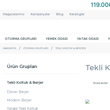
Mağazalarımız
Kampanyalar
Blog
Kataloglar
OTURMA GRUPLARI
YEMEK ODASI
YATAK ODASI
ANASAYFA
OTURMA GRUPLARI
TEKLI KOLTUK & BERJER
Tekli 
Ürün Grupları
Tekli Koltuk & Berjer
Stoktakiler
Döner Berjer
Modern Berjer
Yataklı Tekli Koltuk