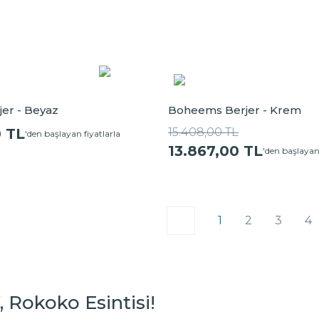
jer - Beyaz
Boheems Berjer - Krem
0 TL
15.408,00 TL
'den başlayan fiyatlarla
13.867,00 TL
'den başlayan 
1
2
3
4
, Rokoko Esintisi!