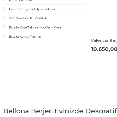
Oscar Gri (1)
Livora Bahçe Mobilyası Takımı
Oscar Hardal (1)
Soft Selection Pro 5 Yatak
Oscar Koyu Hardal (1)
Estella Köşe Takımı Modüler - Krem
Oscar Mint Yeşili (1)
Estella Koltuk Takımı
Oscar Vizon (1)
Valencia Ber
Oscar Yeşil (1)
10.650,0
Pera Bej (2)
Pera Kiremit (2)
Pera Taş Gri (1)
Pera Yosun Yeşil Kombin (1)
Peru Antrasit (1)
Peru Hardal (1)
Peru Mint Yeşil (1)
Bellona Berjer: Evinizde Dekoratif
Rome Vizon (2)