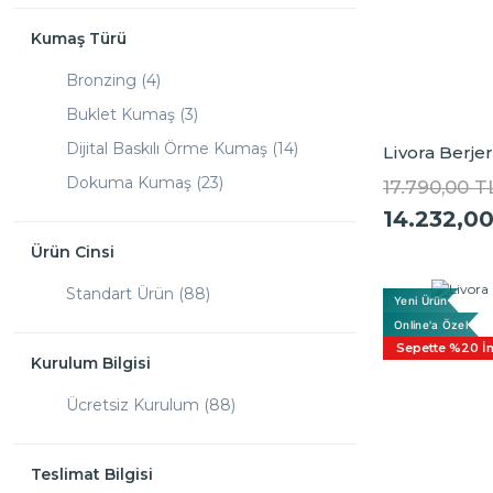
Koyu Kahve (1)
Meşe (30)
Kumaş Türü
Sarı (5)
Bronzing (4)
Sarı Ayak (3)
Buklet Kumaş (3)
Siyah (6)
Dijital Baskılı Örme Kumaş (14)
Livora Berje
Venge (2)
Dokuma Kumaş (23)
17.790,00 T
Vizon (1)
14.232,0
Jakarlı Kadife (2)
Keten Dokulu Kumaş (5)
Ürün Cinsi
Örme Kadife (1)
Standart Ürün (88)
Yeni Ürün
Örme Kumaş (33)
Online'a Özel
Sepette %20 İn
Yüksek Havlı Örme Kumaş (3)
Kurulum Bilgisi
Ücretsiz Kurulum (88)
Teslimat Bilgisi