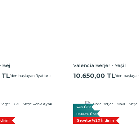
- Bej
Valencia Berjer - Yeşil
 TL
10.650,00 TL
'den başlayan fiyatlarla
'den başlayan
Yeni Ürün
Online'a Özel
dirim
Sepette %20 İndirim