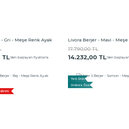
r - Gri - Meşe Renk Ayak
Livora Berjer - Mavi - Meş
L
17.790,00 TL
0 TL
14.232,00 TL
'den başlayan fiyatlarla
'den başlayan
Yeni Ürün
Online'a Özel
dirim