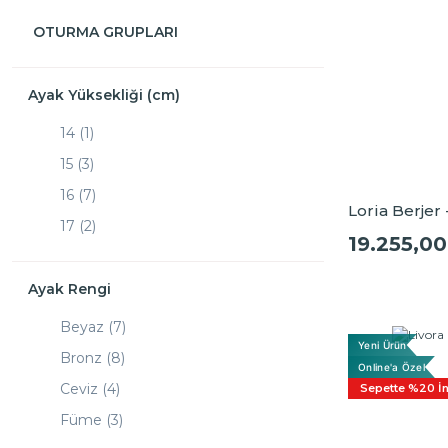
OTURMA GRUPLARI
Ayak Yüksekliği (cm)
14 (1)
15 (3)
16 (7)
Loria Berjer 
17 (2)
19.255,00
18 (3)
Ayak Rengi
Beyaz (7)
Yeni Ürün
Bronz (8)
Online'a Özel
Ceviz (4)
Sepette %20 İn
Füme (3)