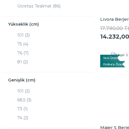
Ücretsiz Teslimat (86)
Livora Berje
Yükseklik (cm)
17.790,00 T
101 (3)
14.232,0
75 (4)
76 (7)
Yeni Ürün
81 (2)
Online'a Özel
82 (2)
82.5 (2)
Genişlik (cm)
83 (5)
101 (2)
83.5 (3)
68,5 (3)
84 (6)
73 (1)
85,5 (2)
74 (2)
87 (2)
75 (12)
Majer S Berj