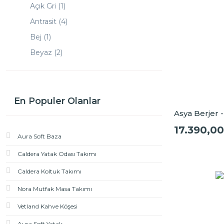
Lova Vizon (1)
Açık Gri (1)
Lucas Somon (1)
Antrasit (4)
Menna Kahve (2)
Bej (1)
Merit Krem (1)
Beyaz (2)
Milena Bej (1)
Bordo (1)
Mira Lacivert (1)
Gri (12)
Mondero Krem (3)
Gül Kurusu (1)
En Populer Olanlar
Moyei Krem (3)
Asya Berjer 
Hardal (2)
Moyei Vizon (1)
17.390,00
Kiremit (2)
Aura Soft Baza
Nevada Gri (1)
Krem (4)
Caldera Yatak Odası Takımı
Nıva Bej (2)
Lacivert (6)
Nora Kiremit (1)
Caldera Koltuk Takımı
Mavi (1)
Nora Krem (6)
Nora Mutfak Masa Takımı
Vizon (6)
Nora Sarı (1)
Vetland Kahve Köşesi
Yeşil (1)
Oscar Beyaz (2)
Aura Soft Yatak