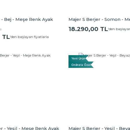
r - Bej - Meşe Renk Ayak
Majer S Berjer - Somon - 
Ayak
L
18.290,00 TL
'den başlayan
0 TL
'den başlayan fiyatlarla
Yeni Ürün
Online'a Özel
er - Yeşil - Meşe Renk Ayak
Majer S Berjer - Yeşil - Be