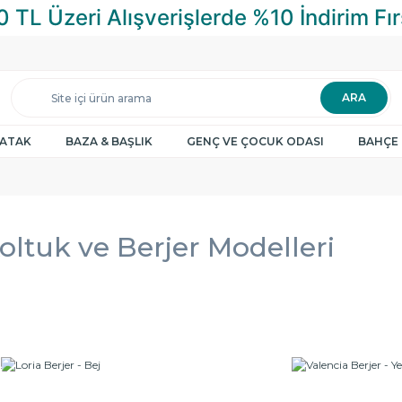
ARA
YATAK
BAZA & BAŞLIK
GENÇ VE ÇOCUK ODASI
BAHÇE 
Koltuk ve Berjer Modelleri