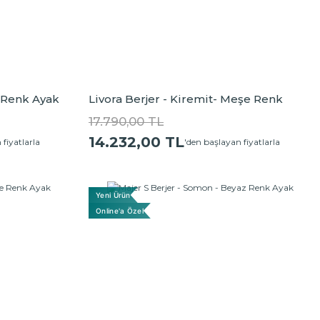
e Renk Ayak
Livora Berjer - Kiremit- Meşe Renk
Ayak
17.790,00 TL
14.232,00 TL
 fiyatlarla
'den başlayan fiyatlarla
Yeni Ürün
Online'a Özel