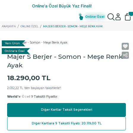
Online Özel
ANASAYFA
ONLINE ÖZEL
MAJER S BERJER - SOMON - MEŞE RENK AYAK
Yeni Ürün
Online'a Özel
Majer S Berjer - Somon - Meşe Renk
Ayak
18.290,00 TL
2.032,22 TL ‘den başlayan taksitlerle!!
World'e Özel
9 Taksitli Fiyattır.
Diğer Kartlar Taksit Seçenekleri
Diğer Kartlara 9 Taksitli Fiyatı: 20.119,00 TL