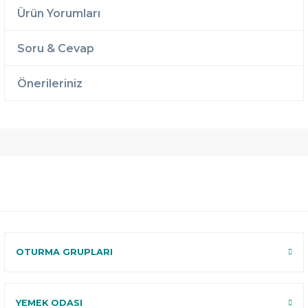
Ürün Yorumları
Soru & Cevap
Önerileriniz
Ücretsiz
Randevulu
2 Yıl
Teslimat
Teslimat
Garantili
Ücretsiz
B-Sleep
Kurulum
Select ile
120 Gün
Deneme
OTURMA GRUPLARI
YEMEK ODASI