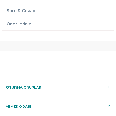
Soru & Cevap
Önerileriniz
Ücretsiz
Randevulu
2 Yıl
Teslimat
Teslimat
Garantili
Ücretsiz
B-Sleep
Kurulum
Select ile
120 Gün
Deneme
OTURMA GRUPLARI
YEMEK ODASI