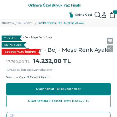
Online Özel
ANASAYFA
ONLINE ÖZEL
LIVORA BERJER - BEJ - MEŞE RENK AYAK
Yeni Ürün
Online'a Özel
Livora Berjer - Bej - Meşe Renk Ayak
Sepette %20 İndirim
14.232,00 TL
17.790,00 TL
1.976,67 TL ‘den başlayan taksitlerle!!
World'e Özel
9 Taksitli Fiyattır.
Diğer Kartlar Taksit Seçenekleri
Diğer Kartlara 9 Taksitli Fiyatı: 15.655,20 TL