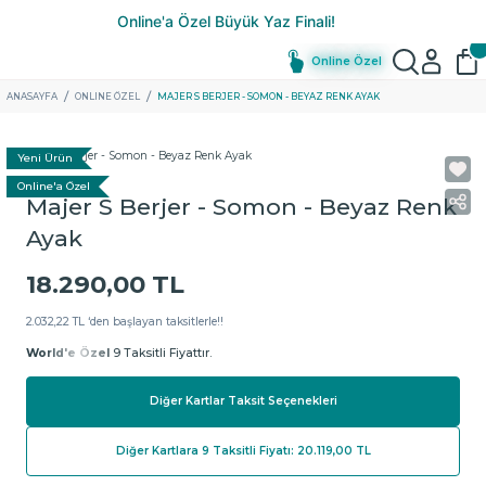
Online Özel
ANASAYFA
ONLINE ÖZEL
MAJER S BERJER - SOMON - BEYAZ RENK AYAK
Yeni Ürün
Online'a Özel
Majer S Berjer - Somon - Beyaz Renk
Ayak
18.290,00 TL
2.032,22 TL ‘den başlayan taksitlerle!!
World'e Özel
9 Taksitli Fiyattır.
Diğer Kartlar Taksit Seçenekleri
Diğer Kartlara 9 Taksitli Fiyatı: 20.119,00 TL