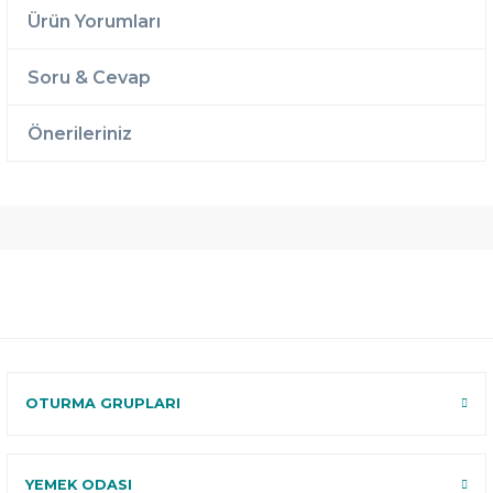
Ürün Yorumları
Soru & Cevap
Önerileriniz
Ücretsiz
Randevulu
2 Yıl
Teslimat
Teslimat
Garantili
Ücretsiz
B-Sleep
Kurulum
Select ile
120 Gün
Deneme
OTURMA GRUPLARI
YEMEK ODASI