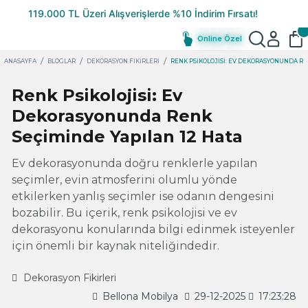
Online Özel
ANASAYFA
BLOGLAR
DEKORASYON FIKIRLERI
RENK PSIKOLOJISI: EV DEKORASYONUNDA RE
Renk Psikolojisi: Ev
Dekorasyonunda Renk
Seçiminde Yapılan 12 Hata
Ev dekorasyonunda doğru renklerle yapılan
seçimler, evin atmosferini olumlu yönde
etkilerken yanlış seçimler ise odanın dengesini
bozabilir. Bu içerik, renk psikolojisi ve ev
dekorasyonu konularında bilgi edinmek isteyenler
için önemli bir kaynak niteliğindedir.
Dekorasyon Fikirleri
Bellona Mobilya
29-12-2025
17:23:28