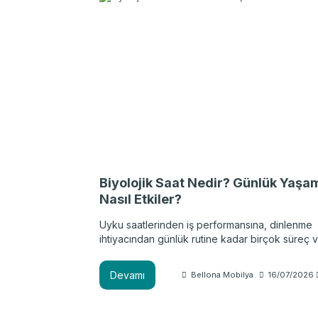
önce uyku döngüsünü anlamak gerekir. Aşağıda
için hazırladığımız uyku evreleri rehberini bulabil
Biyolojik Saat Nedir? Günlük Yaşa
Nasıl Etkiler?
Uyku saatlerinden iş performansına, dinlenme
ihtiyacından günlük rutine kadar birçok süreç
doğal zamanlama sistemiyle ilişkilidir. Bu siste
alışkanlıklarından çevresel koşullara kadar pe
Devamı
Bellona Mobilya
16/07/2026
faktörden etkilenebilir. Gelin, biyolojik saat n
öğrenelim ve günlük yaşam üzerindeki etkilerini
inceleyelim.