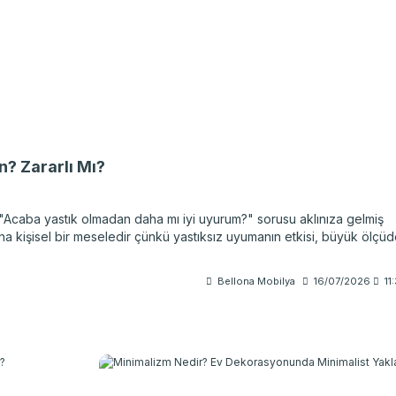
n? Zararlı Mı?
n "Acaba yastık olmadan daha mı iyi uyurum?" sorusu aklınıza gelmiş
aha kişisel bir meseledir çünkü yastıksız uyumanın etkisi, büyük ölçü
 bir kenara bırakmak gerçekten rahatlık getirebilirken kimileri için tam 
iyorsanız doğru uyku pozisyonları ile yastık kullanımı arasındaki iliş
Bellona Mobilya
16/07/2026
11