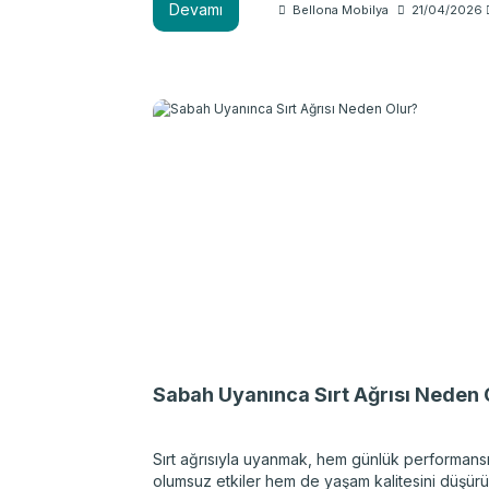
Devamı
Bellona Mobilya
21/04/2026
bambu ürünler karşınıza çıkmış olabilir. Peki, bu
yorganlar gerçekten iddia edildiği kadar sağlıkl
Kullanıcılara nasıl bir deneyim vadediyor? Yün 
pamuk yorganlar ile bambu ürünler arasındaki f
nelerdir? Bambu yorgan hakkında bilmeniz ge
her şeyi aşağıdaki rehberde bulabilirsiniz.
Sabah Uyanınca Sırt Ağrısı Neden 
Sırt ağrısıyla uyanmak, hem günlük performans
olumsuz etkiler hem de yaşam kalitesini düşürü