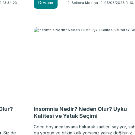
Devamı
13:34:23
Bellona Mobilya
05/03/2026
10:
olmasanız da günlük hayatınızda yaptığınız birçok f
ı mı?
şey, uykunuzu olumsuz etkileyebilir. Eğer siz de u
ve
kaçıran şeyler hakkında daha detaylı bilgi sahibi o
arklar
ve hangi alışkanlıklarınızı değiştireceğinize karar
reken
vermek istiyorsanız yazımızı okumaya devam
edebilirsiniz.
Olur?
Insomnia Nedir? Neden Olur? Uyku
Kalitesi ve Yatak Seçimi
ı
Gece boyunca tavana bakarak saatleri sayıyor, sa
r. Siz de
da yorgun ve bitkin kalkıyorsanız yalnız değilsiniz.