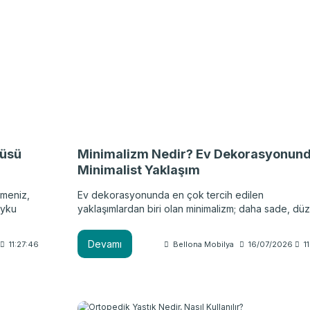
güsü
Minimalizm Nedir? Ev Dekorasyonun
Minimalist Yaklaşım
tmeniz,
Ev dekorasyonunda en çok tercih edilen
Uyku
yaklaşımlardan biri olan minimalizm; daha sade, düz
, gece
ve işlevsel yaşam alanları oluşturmayı hedefler.
uyku,
Minimalist stil, estetik bir görünüm oluştururken ya
Devamı
11:27:46
Bellona Mobilya
16/07/2026
1
alanlarının daha düzenli ve işlevsel hale gelmesine
dır. Bu
yardımcı olur.
nızca
esine de
lmak için