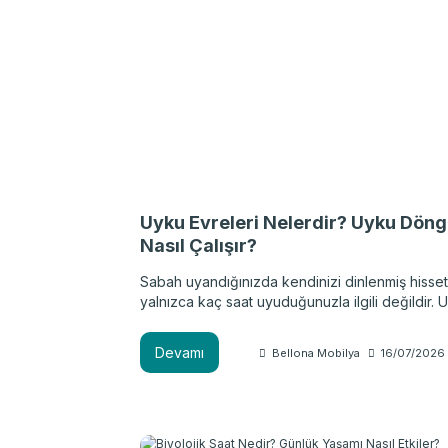
Uyku Evreleri Nelerdir? Uyku Dön
Nasıl Çalışır?
Sabah uyandığınızda kendinizi dinlenmiş hisse
yalnızca kaç saat uyuduğunuzla ilgili değildir. 
kalitesini belirleyen en önemli unsurlardan biri
boyunca geçirilen uyku evreleridir. Kaliteli bir 
Devamı
Bellona Mobilya
16/07/2026
uyku süresinin yanı sıra derin uyku ve REM gibi
evrelerin dengeli şekilde tamamlanmasına bağlı
nedenle dinlendirici bir uyku deneyimi için yal
uyku süresine değil uykunun yapısına ve kalit
dikkat etmek gerekir. En verimli uyku saatini bu