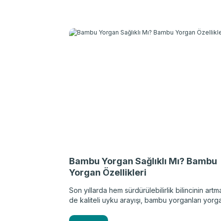
Gece boyunca vücudunuzun aldığı pozisyon,
sağlığından sindirim sistemine, solunumdan bey
fonksiyonlarına kadar birçok farklı unsuru etkile
en doğru uyku pozisyonu hangisi? Hem bu so
yanıtını hem de uyku kalitenizi artırmak için bil
gereken ipuçlarını bu yazıda bulabilirsiniz.
Bambu Yorgan Sağlıklı Mı? Bambu
Yorgan Özellikleri
Son yıllarda hem sürdürülebilirlik bilincinin art
de kaliteli uyku arayışı, bambu yorganları yorga
arasında son derece popüler bir konuma getird
de evinize yeni bir yorgan almayı düşünüyorsa