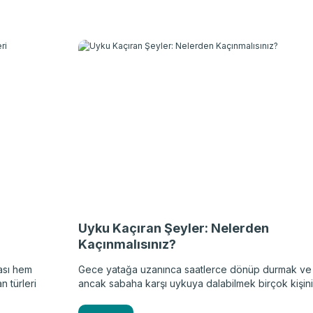
 omurga
bu adımın ne zaman ve nasıl atılacağı, bebeklerin 
in
güvenliği açısından son derece önemlidir. Doğru
r. Peki,
zamanlamayı bilmek ve geçiş sürecini bilinçli
runun
yönetmek, bebeğinizin hem sağlığını hem de uyku
meniz
kalitesini doğrudan etkiler. Peki, bebekler ne zama
yastık kullanmalı? Bu sorunun yanıtını, dikkat edilme
gereken riskleri ve güvenli geçiş için pratik öneriler
aşağıdaki rehberde bulabilirsiniz.
Uyku Kaçıran Şeyler: Nelerden
Kaçınmalısınız?
ması hem
Gece yatağa uzanınca saatlerce dönüp durmak ve
n türleri
ancak sabaha karşı uykuya dalabilmek birçok kişin
i. Siz
yaşadığı bir durumdur. Oysa bedensel ve zihinsel
nız
sağlığın temellerinden biri de kaliteli uykudur. Fark