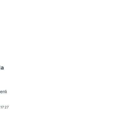
da
enli
şam
1:17:27