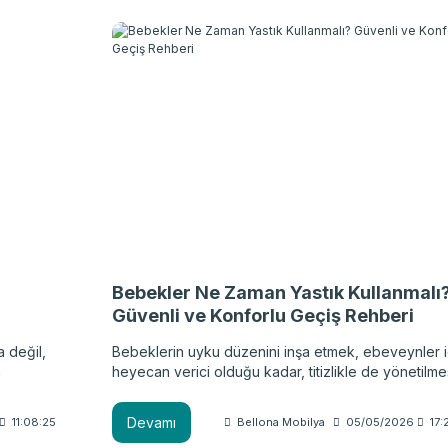
omurganızın hizalanması açısından belirleyici bir rol
üstlenir. Omurganızı ve kaslarınızı en iyi şekilde
desteklemek için siz de ortopedik yastık modelleri
tercih edebilirsiniz. Peki, ortopedik yastık seçimi na
yapılır? Ortopedik yastık nasıl yıkanır ve ne sıklıkla
değiştirilir? Tüm bu soruların yanıtlarını aşağıdaki
rehberde bulabilirsiniz.
Bebekler Ne Zaman Yastık Kullanmalı
Güvenli ve Konforlu Geçiş Rehberi
a değil,
Bebeklerin uyku düzenini inşa etmek, ebeveynler i
h
heyecan verici olduğu kadar, titizlikle de yönetilme
gereken bir süreçtir. Birçok aile, bebeğinin daha
nız bunun
konforlu uyumasını sağlamak için yastık kullanmaya
Devamı
11:08:25
Bellona Mobilya
05/05/2026
17:
lir.
mümkün olduğunca erken geçmeyi düşünebilir. An