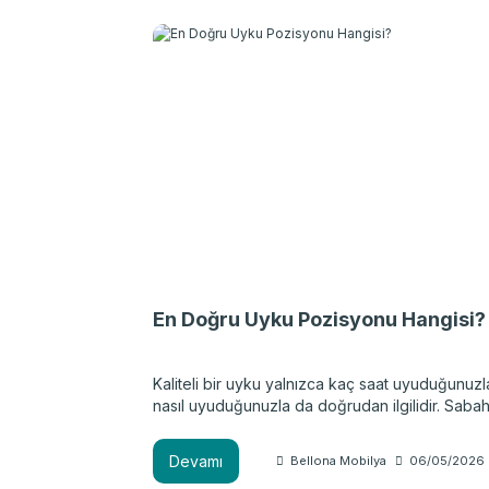
En Doğru Uyku Pozisyonu Hangisi?
Kaliteli bir uyku yalnızca kaç saat uyuduğunuzl
nasıl uyuduğunuzla da doğrudan ilgilidir. Saba
kalktığınızda sırt ağrısı, boyun tutulması ya da
yorgunluk gibi kötü sürprizlerle karşılaşıyorsa
Devamı
Bellona Mobilya
06/05/2026
sebebi yalnızca stres ya da az uyumak olmayabi