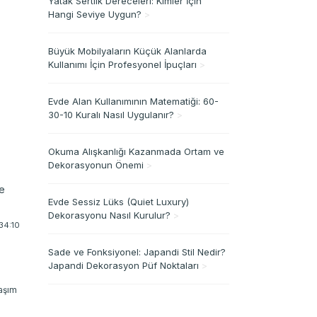
Yatak Sertlik Dereceleri: Kimler İçin
Hangi Seviye Uygun?
>
Büyük Mobilyaların Küçük Alanlarda
Kullanımı İçin Profesyonel İpuçları
>
Evde Alan Kullanımının Matematiği: 60-
30-10 Kuralı Nasıl Uygulanır?
>
Okuma Alışkanlığı Kazanmada Ortam ve
Dekorasyonun Önemi
>
de
Evde Sessiz Lüks (Quiet Luxury)
tersi
Dekorasyonu Nasıl Kurulur?
>
kiyi
:34:10
Sade ve Fonksiyonel: Japandi Stil Nedir?
Japandi Dekorasyon Püf Noktaları
>