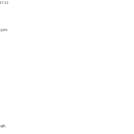
47:23
arklı
yku
lmak
bah