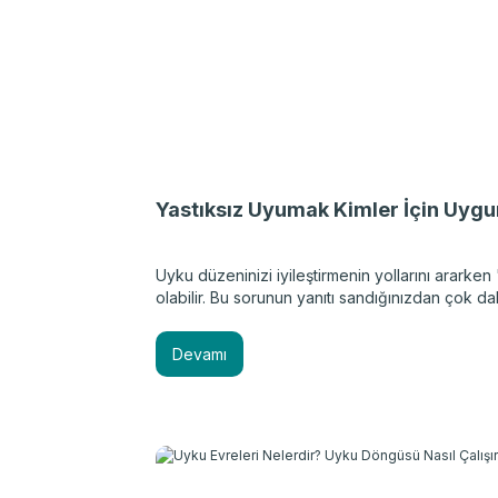
Yastıksız Uyumak Kimler İçin Uygu
Uyku düzeninizi iyileştirmenin yollarını ararke
olabilir. Bu sorunun yanıtı sandığınızdan çok d
nasıl uyuduğunuza bağlıdır. Kimileri için yastığı
bir sonuç doğurabilir. Siz de bu konuyu merak ed
Devamı
anlamak için okumaya devam edin.