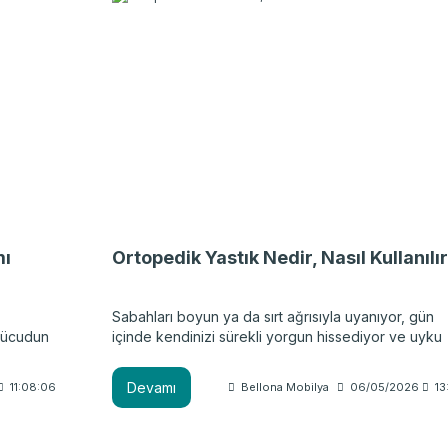
 sizin
irsiniz.
mı
Ortopedik Yastık Nedir, Nasıl Kullanılı
Sabahları boyun ya da sırt ağrısıyla uyanıyor, gün
 vücudun
içinde kendinizi sürekli yorgun hissediyor ve uyku
m, yaşam
kalitenizin düştüğünü düşünüyorsanız yanlış seçilmi
k çok
yastıkta yatıyor olabilirsiniz. Uyku sırasında vücut,
Devamı
11:08:06
Bellona Mobilya
06/05/2026
13
e demek
ortalama 7-8 saat aynı pozisyonda kalır. Seçtiğiniz
 birlikte
yastık da tüm bu süreçte başınızı ve boynunuzu
desteklediği için, hem kas sağlığınız hem de