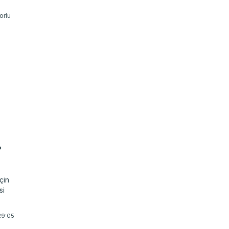
ni
sıl
?
çin
si
29:05
cak