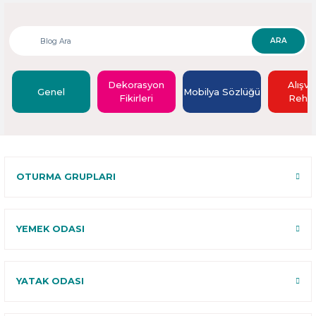
ARA
Dekorasyon
Alışve
Genel
Mobilya Sözlüğü
Fikirleri
Rehbe
OTURMA GRUPLARI
YEMEK ODASI
YATAK ODASI