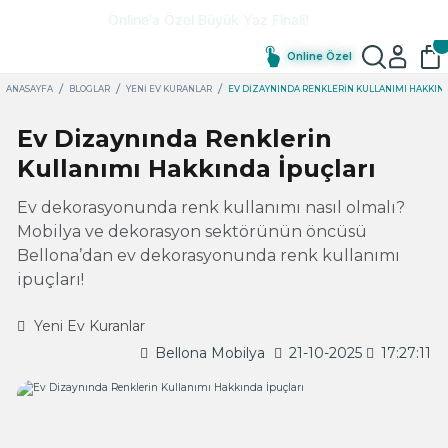
Online Özel
ANASAYFA
BLOGLAR
YENI EV KURANLAR
EV DIZAYNINDA RENKLERIN KULLANIMI HAKKIND
Ev Dizaynında Renklerin
Kullanımı Hakkında İpuçları
Ev dekorasyonunda renk kullanımı nasıl olmalı?
Mobilya ve dekorasyon sektörünün öncüsü
Bellona’dan ev dekorasyonunda renk kullanımı
ipuçları!
Yeni Ev Kuranlar
Bellona Mobilya
21-10-2025
17:27:11