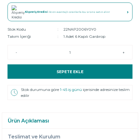
›
Alışveriş Kredisi
ile en avantajlı oranlarla bu ürünü satın alın!
Stok Kodu
22NAP2006Y0Y0
Takım İçeriği
1 Adet 6 Kapılı Gardırop
-
+
SEPETE EKLE
Stok durumuna göre
1-45 iş günü
içerisinde adresinize teslim
edilir
Ürün Açıklaması
Teslimat ve Kurulum