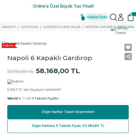
Online Özel
ANASAYFA
YATAK ODASI
GARDIROP & ELBISE DOLABI
MODERN GARDIROP
NAPOLI 6 KA
İndirim
Napoli 6 Kapaklı Gardırop
58.168,00 TL
72.710,00 TL
6.463,11 TL ‘den başlayan taksitlerle!!
World'e Özel
9 Taksitli Fiyattır.
Diğer Kartlar Taksit Seçenekleri
Diğer Kartlara 9 Taksitli Fiyatı: 63.984,80 TL