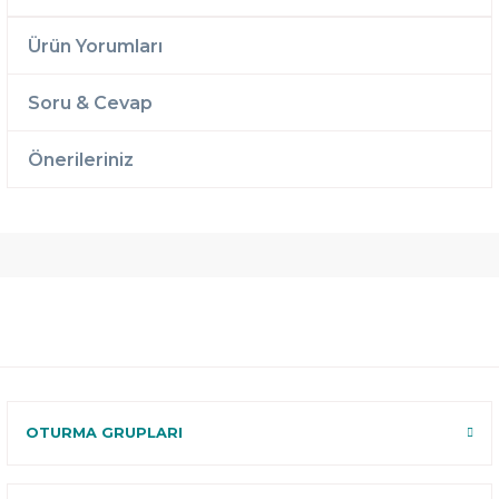
Ürün Yorumları
Soru & Cevap
Önerileriniz
Ücretsiz
Randevulu
2 Yıl
Teslimat
Teslimat
Garantili
Ücretsiz
B-Sleep
Kurulum
Select ile
120 Gün
Deneme
OTURMA GRUPLARI