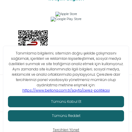
Bilgi Toplumu Hizmetleri
KVKK
Çerez Politikası
İşlem Rehberi
© Tüm hakları saklıdır. Bellona 2026