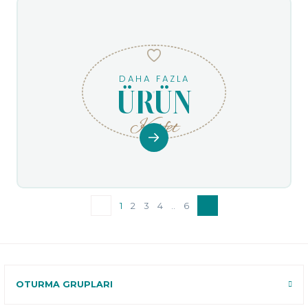
DAHA FAZLA
ÜRÜN
Keşfet
1
2
3
4
..
6
OTURMA GRUPLARI