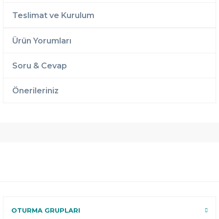
Teslimat ve Kurulum
Ürün Yorumları
Soru & Cevap
Önerileriniz
Ücretsiz
Randevulu
2 Yıl
Teslimat
Teslimat
Garantili
Ücretsiz
B-Sleep
Kurulum
Select ile
120 Gün
Deneme
OTURMA GRUPLARI