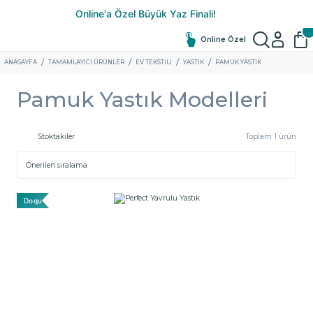
Online Özel
ANASAYFA
TAMAMLAYICI ÜRÜNLER
EV TEKSTILI
YASTIK
PAMUK YASTIK
Pamuk Yastık Modelleri
Stoktakiler
Toplam 1 ürün
Doqu