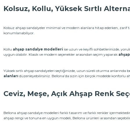
Kolsuz, Kollu, Yüksek Sırtlı Alterna
Kolsuz ahşap sandalyeler minimal ve modern alanlara hitap ederken, zarif 
konumlanabiliyor.
Kollu
ahşap sandalye modelleri
ise uzun ve keyifli sohbetlerinizde, yo
uygun olabilir. Klasik ve modern seçenekler arasından seçim yaparak
ahşap
Yüksek sırtlı ahşap sandalyeleri seçtiğinizde, uzun süreli oturma anlarında bel
alanları
düzenleyebilirsiniz. Bellona’da sizin için birçok modelde konforlu 
Ceviz, Meşe, Açık Ahşap Renk Seç
Bellona ahşap sandalye modelleri farklı tasarım ve farklı renkler içermektedi
ahşap rengi ve tonuna en uygun modeli, Bellona ürünleri arasından seçebilir