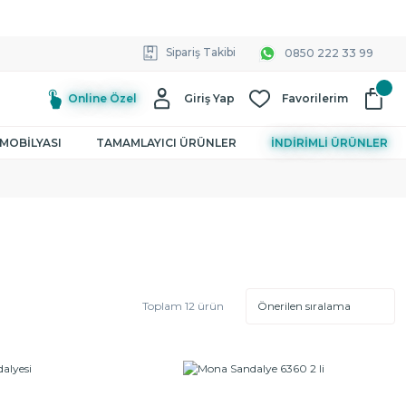
Sipariş Takibi
0850 222 33 99
Online Özel
Giriş Yap
Favorilerim
MOBİLYASI
TAMAMLAYICI ÜRÜNLER
İNDİRİMLİ ÜRÜNLER
Toplam 12 ürün