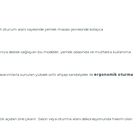
hat oturum alanı sayesinde yemek masası çevresinde kolayca
larınıza destek sağlayan bu modeller, yemek odasında ve mutfakta kullanıma
tasarımlarla sunulan yüksek sırtlı ahşap sandalyeler ile
ergonomik oturma
etik açıdan öne çıkarır. Salon veya oturma alanı dekorasyonunda hakim olan