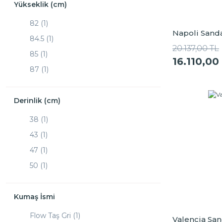
50 (1)
Yükseklik (cm)
51 (2)
82 (1)
Napoli Sanda
52 (1)
84.5 (1)
20.137,00 TL
52.5 (1)
85 (1)
16.110,00
87 (1)
89 (2)
90 (1)
Derinlik (cm)
91 (2)
38 (1)
92.5 (1)
43 (1)
93.5 (1)
47 (1)
94 (1)
50 (1)
53 (1)
54 (1)
Kumaş İsmi
55 (1)
Flow Taş Gri (1)
Valencia San