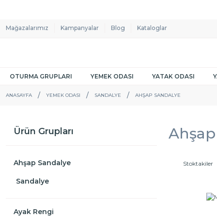
Mağazalarımız
Kampanyalar
Blog
Kataloglar
OTURMA GRUPLARI
YEMEK ODASI
YATAK ODASI
ANASAYFA
YEMEK ODASI
SANDALYE
AHŞAP SANDALYE
Ahşap 
Ürün Grupları
Ahşap Sandalye
Stoktakiler
Sandalye
Ayak Rengi