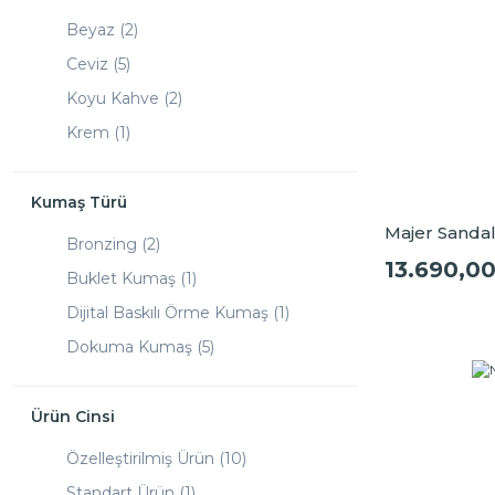
Beyaz (2)
Ceviz (5)
Koyu Kahve (2)
Krem (1)
Opak Beyaz (1)
Kumaş Türü
Majer Sandal
Bronzing (2)
13.690,0
Buklet Kumaş (1)
Dijital Baskılı Örme Kumaş (1)
Dokuma Kumaş (5)
Keten Dokulu Kumaş (2)
Ürün Cinsi
Özelleştirilmiş Ürün (10)
Standart Ürün (1)