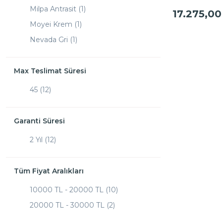
58 (1)
Milpa Antrasit (1)
17.275,00
58.5 (1)
Moyei Krem (1)
59 (1)
Nevada Gri (1)
61.5 (1)
Nıva Bej (2)
63.5 (1)
Star Bej (2)
Max Teslimat Süresi
Uludağ Krem (1)
45 (12)
Yedi Tepe Krem (2)
Garanti Süresi
2 Yıl (12)
Tüm Fiyat Aralıkları
10000 TL - 20000 TL (10)
20000 TL - 30000 TL (2)