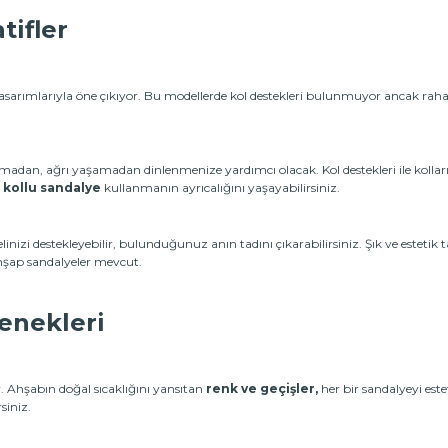
tifler
tasarımlarıyla öne çıkıyor. Bu modellerde kol destekleri bulunmuyor ancak ra
rulmadan, ağrı yaşamadan dinlenmenize yardımcı olacak. Kol destekleri ile kol
 kollu sandalye
kullanmanın ayrıcalığını yaşayabilirsiniz.
inizi destekleyebilir, bulunduğunuz anın tadını çıkarabilirsiniz. Şık ve estetik 
ahşap sandalyeler mevcut.
enekleri
r. Ahşabın doğal sıcaklığını yansıtan
renk ve geçişler,
her bir sandalyeyi est
siniz.