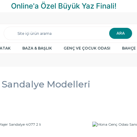
ARA
YATAK
BAZA & BAŞLIK
GENÇ VE ÇOCUK ODASI
BAHÇE 
Sandalye Modelleri