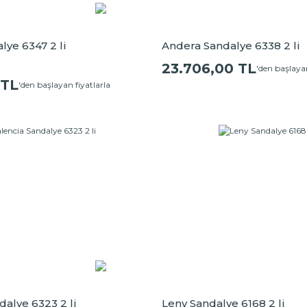
lye 6347 2 li
Andera Sandalye 6338 2 li
23.706,00 TL
'den başlayan
 TL
'den başlayan fiyatlarla
dalye 6323 2 li
Leny Sandalye 6168 2 li