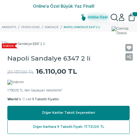
Online Özel
ANASAYFA
YEMEK ODASI
SANDALYE
NAPOLI SANDALYE 6347 2 LI
İndirim
Napoli Sandalye 6347 2 li
16.110,00 TL
20.137,00 TL
1.790,00 TL ‘den başlayan taksitlerle!!
World'e Özel
9 Taksitli Fiyattır.
Diğer Kartlar Taksit Seçenekleri
Diğer Kartlara 9 Taksitli Fiyatı: 17.721,00 TL