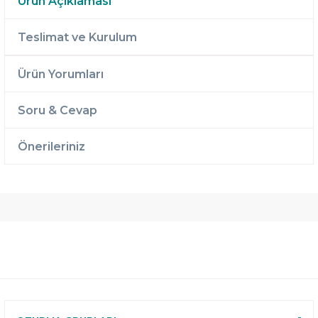
Ürün Açıklaması
Teslimat ve Kurulum
Ürün Yorumları
Soru & Cevap
Önerileriniz
Ücretsiz
Randevulu
2 Yıl
Teslimat
Teslimat
Garantili
Ücretsiz
B-Sleep
Kurulum
Select ile
120 Gün
Deneme