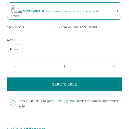
›
Alışveriş Kredisi
ile en avantajlı oranlarla bu ürünü satın alın!
Stok Kodu
23NAP63470220001M
Renk
Krem
-
+
SEPETE EKLE
Stok durumuna göre
1-45 iş günü
içerisinde adresinize teslim
edilir