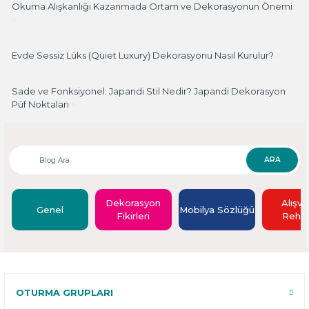
Okuma Alışkanlığı Kazanmada Ortam ve Dekorasyonun Önemi
>
Evde Sessiz Lüks (Quiet Luxury) Dekorasyonu Nasıl Kurulur?
>
Sade ve Fonksiyonel: Japandi Stil Nedir? Japandi Dekorasyon
Püf Noktaları
>
ARA
Dekorasyon
Alışve
Genel
Mobilya Sözlüğü
Fikirleri
Rehbe
OTURMA GRUPLARI