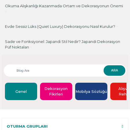
Okuma Alışkanlığı Kazanmada Ortam ve Dekorasyonun Önemi
>
Evde Sessiz Lüks (Quiet Luxury) Dekorasyonu Nasıl Kurulur?
>
Sade ve Fonksiyonel: Japandi Stil Nedir? Japandi Dekorasyon
Püf Noktaları
>
ARA
Dekorasyon
Alışve
Genel
Mobilya Sözlüğü
Fikirleri
Rehbe
OTURMA GRUPLARI