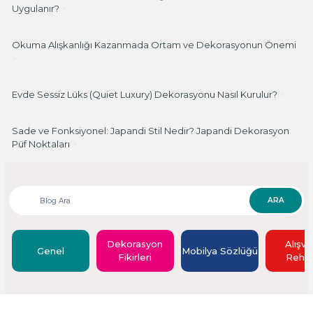
Uygulanır?
>
Okuma Alışkanlığı Kazanmada Ortam ve Dekorasyonun Önemi
>
Evde Sessiz Lüks (Quiet Luxury) Dekorasyonu Nasıl Kurulur?
>
Sade ve Fonksiyonel: Japandi Stil Nedir? Japandi Dekorasyon
Püf Noktaları
>
ARA
Dekorasyon
Alışve
Genel
Mobilya Sözlüğü
Fikirleri
Rehbe