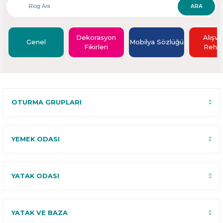
ARA
Dekorasyon
Alışve
Genel
Mobilya Sözlüğü
Fikirleri
Rehbe
OTURMA GRUPLARI
YEMEK ODASI
YATAK ODASI
YATAK VE BAZA