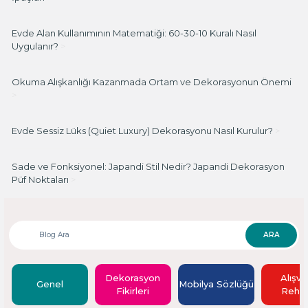
Evde Alan Kullanımının Matematiği: 60-30-10 Kuralı Nasıl
Uygulanır?
>
Okuma Alışkanlığı Kazanmada Ortam ve Dekorasyonun Önemi
>
Evde Sessiz Lüks (Quiet Luxury) Dekorasyonu Nasıl Kurulur?
>
Sade ve Fonksiyonel: Japandi Stil Nedir? Japandi Dekorasyon
Püf Noktaları
>
ARA
Dekorasyon
Alışve
Genel
Mobilya Sözlüğü
Fikirleri
Rehbe