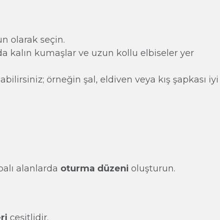
un olarak seçin.
a kalın kumaşlar ve uzun kollu elbiseler yer
ilirsiniz; örneğin şal, eldiven veya kış şapkası iyi
palı alanlarda
oturma düzeni
oluşturun.
ri
çeşitlidir.