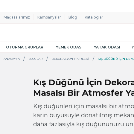
Mağazalarımız
Kampanyalar
Blog
Kataloglar
OTURMA GRUPLARI
YEMEK ODASI
YATAK ODASI
ANASAYFA
BLOGLAR
DEKORASYON FIKIRLERI
KIŞ DÜĞÜNÜ İÇIN DEK
Kış Düğünü İçin Dekora
Masalsı Bir Atmosfer 
Kış düğünleri için masalsı bir atm
karın büyüsüyle donatılmış mekanlar,
daha fazlasıyla kış düğününüzü unu