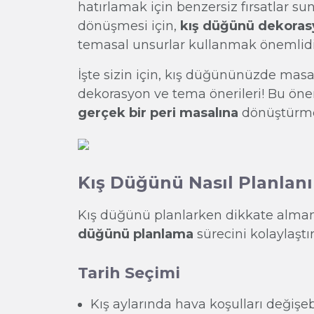
hatırlamak için benzersiz fırsatlar su
dönüşmesi için,
kış düğünü dekora
temasal unsurlar kullanmak önemlidi
İşte sizin için, kış düğününüzde masa
dekorasyon ve tema önerileri! Bu öner
gerçek bir peri masalına
dönüştürme
Kış Düğünü Nasıl Planlanı
Kış düğünü planlarken dikkate almanı
düğünü planlama
sürecini kolaylaştır
Tarih Seçimi
Kış aylarında hava koşulları değişe