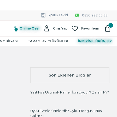
Sipariş Takibi
0850 222 33 99
Online Özel
Giriş Yap
Favorilerim
MOBİLYASI
TAMAMLAYICI ÜRÜNLER
İNDİRİMLİ ÜRÜNLER
Son Eklenen Bloglar
Yastıksız Uyumak Kimler İçin Uygun? Zararlı Mı?
>
Uyku Evreleri Nelerdir? Uyku Döngüsü Nasıl
Çalışır?
>