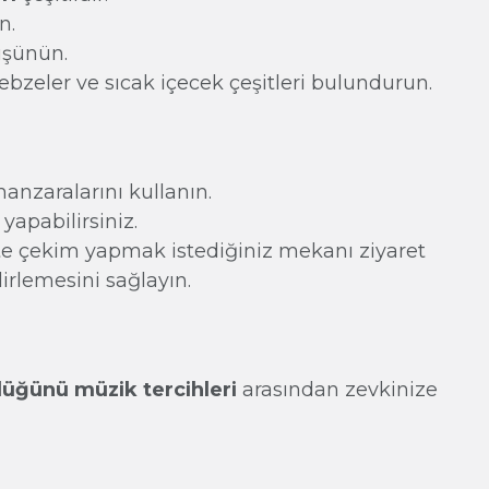
n.
üşünün.
bzeler ve sıcak içecek çeşitleri bulundurun.
manzaralarını kullanın.
apabilirsiniz.
te çekim yapmak istediğiniz mekanı ziyaret
irlemesini sağlayın.
düğünü müzik tercihleri
arasından zevkinize