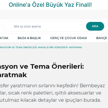
ARA
YATAK
BAZA & BAŞLIK
GENÇ VE ÇOCUK ODASI
BAHÇE 
ORASYON VE TEMA ÖNERILERI: MASALSI BIR ATMOSFER YARATMAK
syon ve Tema Önerileri:
Yaratmak
osfer yaratmanın sırlarını keşfedin! Bembeyaz
 sıcak renk paletleri, ışıltılı aksesuarlar ve
tulmaz kılacak detaylar ve ipuçları burada.