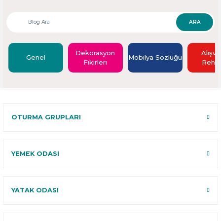
ARA
Dekorasyon
Alışve
Genel
Mobilya Sözlüğü
Fikirleri
Rehbe
OTURMA GRUPLARI
YEMEK ODASI
YATAK ODASI