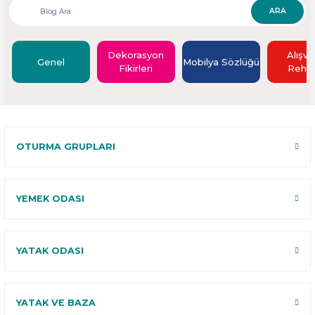
ARA
Dekorasyon
Alışve
Genel
Mobilya Sözlüğü
Fikirleri
Rehbe
OTURMA GRUPLARI
YEMEK ODASI
YATAK ODASI
YATAK VE BAZA