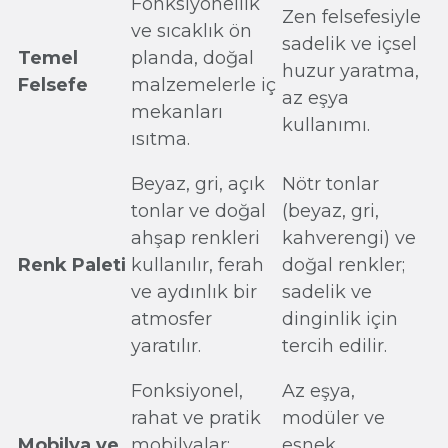
Fonksiyonellik
Zen felsefesiyle
ve sıcaklık ön
sadelik ve içsel
Temel
planda, doğal
huzur yaratma,
Felsefe
malzemelerle iç
az eşya
mekanları
kullanımı.
ısıtma.
Beyaz, gri, açık
Nötr tonlar
tonlar ve doğal
(beyaz, gri,
ahşap renkleri
kahverengi) ve
Renk Paleti
kullanılır, ferah
doğal renkler;
ve aydınlık bir
sadelik ve
atmosfer
dinginlik için
yaratılır.
tercih edilir.
Fonksiyonel,
Az eşya,
rahat ve pratik
modüler ve
Mobilya ve
mobilyalar;
esnek