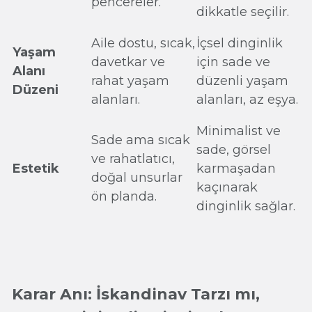
pencereler.
dikkatle seçilir.
Aile dostu, sıcak,
İçsel dinginlik
Yaşam
davetkar ve
için sade ve
Alanı
rahat yaşam
düzenli yaşam
Düzeni
alanları.
alanları, az eşya.
Minimalist ve
Sade ama sıcak
sade, görsel
ve rahatlatıcı,
Estetik
karmaşadan
doğal unsurlar
kaçınarak
ön planda.
dinginlik sağlar.
Karar Anı: İskandinav Tarzı mı,