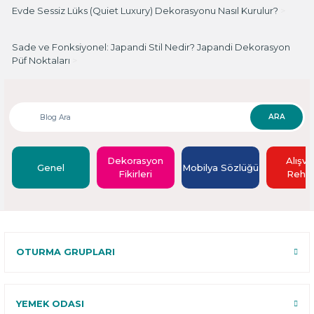
Evde Sessiz Lüks (Quiet Luxury) Dekorasyonu Nasıl Kurulur?
>
Sade ve Fonksiyonel: Japandi Stil Nedir? Japandi Dekorasyon
Püf Noktaları
>
ARA
Dekorasyon
Alışve
Genel
Mobilya Sözlüğü
Fikirleri
Rehbe
OTURMA GRUPLARI
YEMEK ODASI