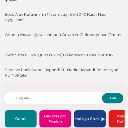
Evde Alan Kullanımının Matematiği: 60-30-10 Kuralı Nasıl
Uygulanır?
>
Okuma Alışkanlığı Kazanmada Ortam ve Dekorasyonun Önemi
>
Evde Sessiz Lüks (Quiet Luxury) Dekorasyonu Nasıl Kurulur?
>
Sade ve Fonksiyonel: Japandi Stil Nedir? Japandi Dekorasyon
Püf Noktaları
>
ARA
Dekorasyon
Alışve
Genel
Mobilya Sözlüğü
Fikirleri
Rehbe