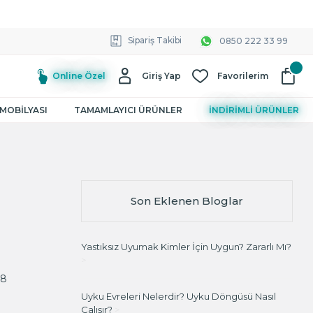
Sipariş Takibi
0850 222 33 99
Online Özel
Giriş Yap
Favorilerim
MOBİLYASI
TAMAMLAYICI ÜRÜNLER
İNDİRİMLİ ÜRÜNLER
Son Eklenen Bloglar
Yastıksız Uyumak Kimler İçin Uygun? Zararlı Mı?
>
58
Uyku Evreleri Nelerdir? Uyku Döngüsü Nasıl
Çalışır?
>