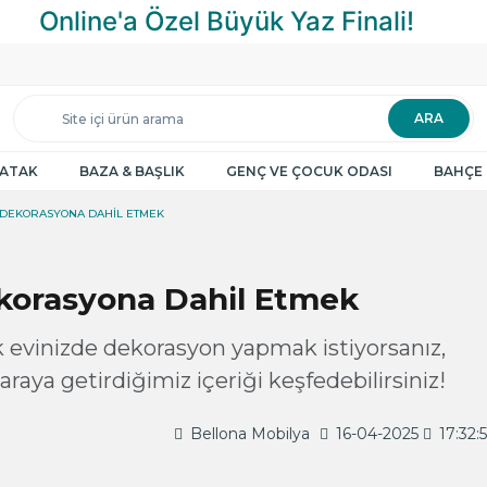
ARA
YATAK
BAZA & BAŞLIK
GENÇ VE ÇOCUK ODASI
BAHÇE 
 DEKORASYONA DAHIL ETMEK
korasyona Dahil Etmek
 evinizde dekorasyon yapmak istiyorsanız,
araya getirdiğimiz içeriği keşfedebilirsiniz!
Bellona Mobilya
16-04-2025
17:32: