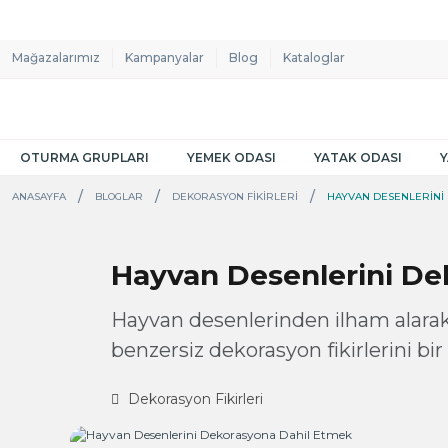
Mağazalarımız
Kampanyalar
Blog
Kataloglar
OTURMA GRUPLARI
YEMEK ODASI
YATAK ODASI
ANASAYFA
BLOGLAR
DEKORASYON FIKIRLERI
HAYVAN DESENLERINI
Hayvan Desenlerini De
Hayvan desenlerinden ilham alarak
benzersiz dekorasyon fikirlerini bir 
Dekorasyon Fikirleri