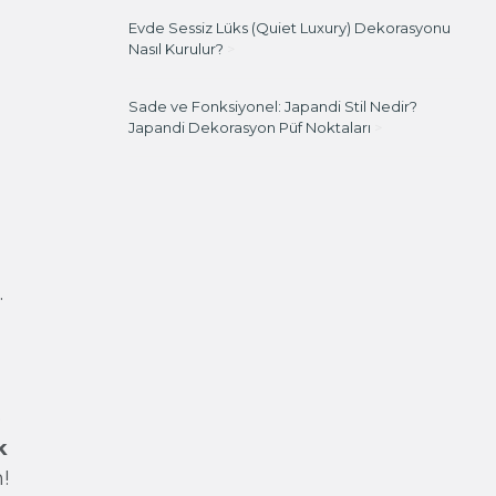
Evde Sessiz Lüks (Quiet Luxury) Dekorasyonu
Nasıl Kurulur?
>
Sade ve Fonksiyonel: Japandi Stil Nedir?
Japandi Dekorasyon Püf Noktaları
>
.
i
e
k
!