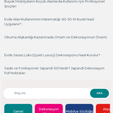
Büyük Mobilyaların Küçük Alanlarda Kullanımı İçin Profesyonel
İpuçları
>
Evde Alan Kullanımının Matematiği: 60-30-10 Kuralı Nasıl
Uygulanır?
>
Okuma Alışkanlığı Kazanmada Ortam ve Dekorasyonun Önemi
>
Evde Sessiz Lüks (Quiet Luxury) Dekorasyonu Nasıl Kurulur?
>
Sade ve Fonksiyonel: Japandi Stil Nedir? Japandi Dekorasyon
Püf Noktaları
>
ARA
Dekorasyon
Alışve
Genel
Mobilya Sözlüğü