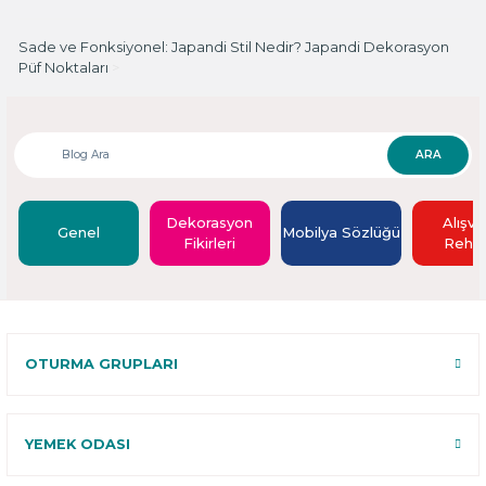
Sade ve Fonksiyonel: Japandi Stil Nedir? Japandi Dekorasyon
Püf Noktaları
>
ARA
Dekorasyon
Alışve
Genel
Mobilya Sözlüğü
Fikirleri
Rehbe
OTURMA GRUPLARI
YEMEK ODASI