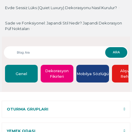
Evde Sessiz Lüks (Quiet Luxury) Dekorasyonu Nasıl Kurulur?
>
Sade ve Fonksiyonel: Japandi Stil Nedir? Japandi Dekorasyon
Püf Noktaları
>
ARA
Dekorasyon
Alışve
Genel
Mobilya Sözlüğü
Fikirleri
Rehbe
OTURMA GRUPLARI
YEMEK ODASI