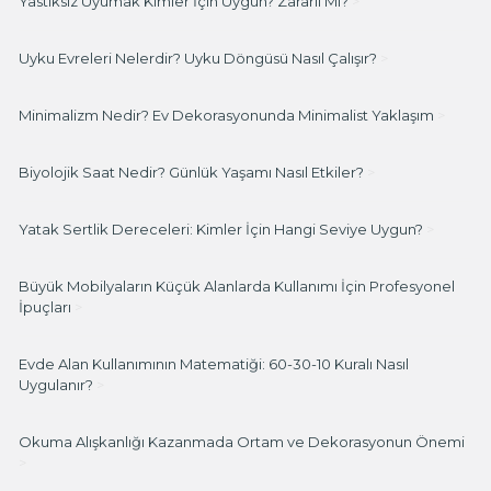
Yastıksız Uyumak Kimler İçin Uygun? Zararlı Mı?
>
Uyku Evreleri Nelerdir? Uyku Döngüsü Nasıl Çalışır?
>
Minimalizm Nedir? Ev Dekorasyonunda Minimalist Yaklaşım
>
Biyolojik Saat Nedir? Günlük Yaşamı Nasıl Etkiler?
>
Yatak Sertlik Dereceleri: Kimler İçin Hangi Seviye Uygun?
>
Büyük Mobilyaların Küçük Alanlarda Kullanımı İçin Profesyonel
İpuçları
>
Evde Alan Kullanımının Matematiği: 60-30-10 Kuralı Nasıl
Uygulanır?
>
Okuma Alışkanlığı Kazanmada Ortam ve Dekorasyonun Önemi
>