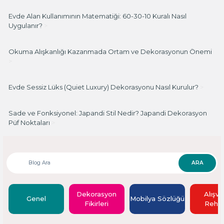
Evde Alan Kullanımının Matematiği: 60-30-10 Kuralı Nasıl
Uygulanır?
>
Okuma Alışkanlığı Kazanmada Ortam ve Dekorasyonun Önemi
>
Evde Sessiz Lüks (Quiet Luxury) Dekorasyonu Nasıl Kurulur?
>
Sade ve Fonksiyonel: Japandi Stil Nedir? Japandi Dekorasyon
Püf Noktaları
>
ARA
Dekorasyon
Alışve
Genel
Mobilya Sözlüğü
Fikirleri
Rehbe