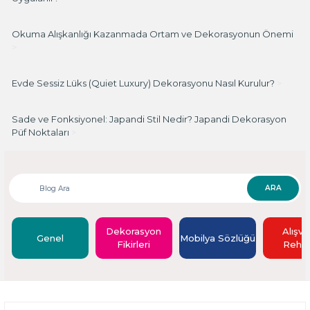
Okuma Alışkanlığı Kazanmada Ortam ve Dekorasyonun Önemi
>
Evde Sessiz Lüks (Quiet Luxury) Dekorasyonu Nasıl Kurulur?
>
Sade ve Fonksiyonel: Japandi Stil Nedir? Japandi Dekorasyon
Püf Noktaları
>
ARA
Dekorasyon
Alışve
Genel
Mobilya Sözlüğü
Fikirleri
Rehbe