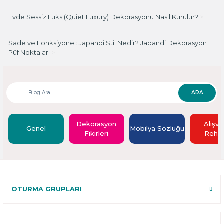
Evde Sessiz Lüks (Quiet Luxury) Dekorasyonu Nasıl Kurulur?
>
Sade ve Fonksiyonel: Japandi Stil Nedir? Japandi Dekorasyon
Püf Noktaları
>
ARA
Dekorasyon
Alışve
Genel
Mobilya Sözlüğü
Fikirleri
Rehbe
OTURMA GRUPLARI