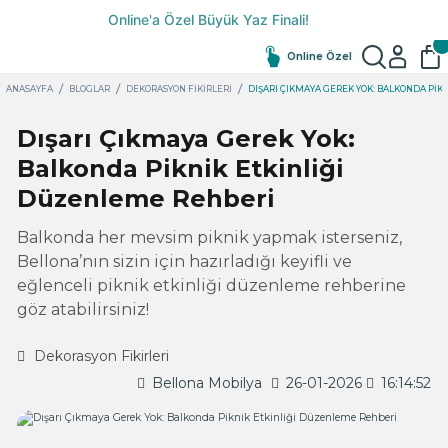
Online Özel
ANASAYFA
BLOGLAR
DEKORASYON FIKIRLERI
DIŞARI ÇIKMAYA GEREK YOK: BALKONDA PIK
Dışarı Çıkmaya Gerek Yok:
Balkonda Piknik Etkinliği
Düzenleme Rehberi
Balkonda her mevsim piknik yapmak isterseniz,
Bellona’nın sizin için hazırladığı keyifli ve
eğlenceli piknik etkinliği düzenleme rehberine
göz atabilirsiniz!
Dekorasyon Fikirleri
Bellona Mobilya
26-01-2026
16:14:52