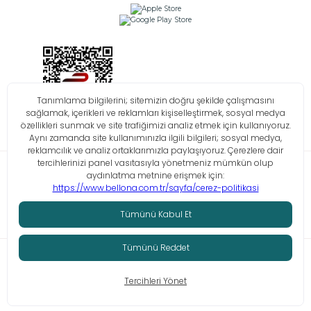
Bilgi Toplumu Hizmetleri
KVKK
Çerez Politikası
İşlem Rehberi
© Tüm hakları saklıdır. Bellona 2026