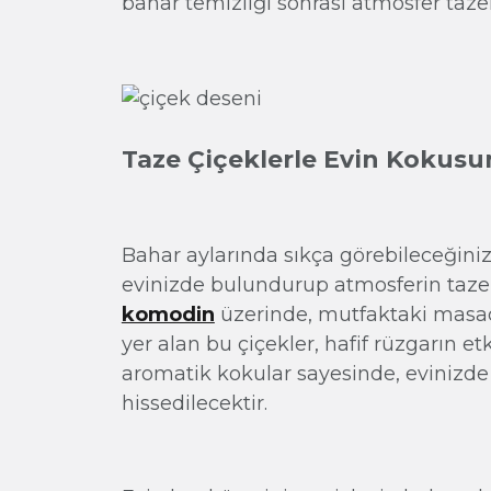
bahar temizliği sonrası atmosfer tazel
Taze Çiçeklerle Evin Kokusu
Bahar aylarında sıkça görebileceğini
evinizde bulundurup atmosferin tazel
komodin
üzerinde, mutfaktaki masa
yer alan bu çiçekler, hafif rüzgarın et
aromatik kokular sayesinde, evinizde 
hissedilecektir.