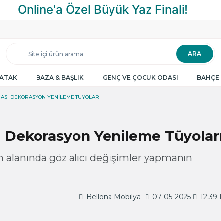
ARA
YATAK
BAZA & BAŞLIK
GENÇ VE ÇOCUK ODASI
BAHÇE 
RASI DEKORASYON YENILEME TÜYOLARI
ı Dekorasyon Yenileme Tüyolar
m alanında göz alıcı değişimler yapmanın
Bellona Mobilya
07-05-2025
12:39: