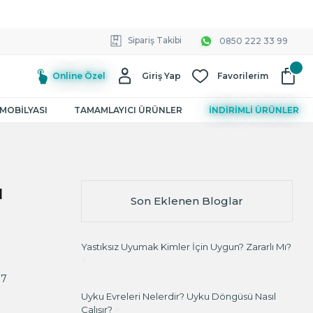
Sipariş Takibi
0850 222 33 99
Online Özel
Giriş Yap
Favorilerim
MOBİLYASI
TAMAMLAYICI ÜRÜNLER
İNDİRİMLİ ÜRÜNLER
ı
Son Eklenen Bloglar
Yastıksız Uyumak Kimler İçin Uygun? Zararlı Mı?
>
17
Uyku Evreleri Nelerdir? Uyku Döngüsü Nasıl
Çalışır?
>