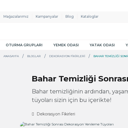
Mağazalarımız
Kampanyalar
Blog
Kataloglar
OTURMA GRUPLARI
YEMEK ODASI
YATAK ODASI
ANASAYFA
BLOGLAR
DEKORASYON FIKIRLERI
BAHAR TEMIZLIĞI SON
Bahar Temizliği Sonras
Bahar temizliğinin ardından, yaşa
tüyoları sizin için bu içerikte!
Dekorasyon Fikirleri