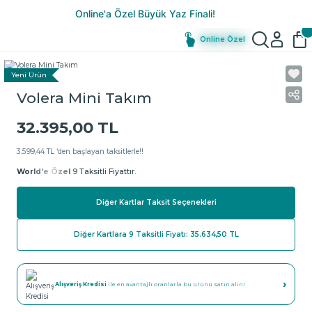
Online Özel
Yeni Ürün
Volera Mini Takım
32.395,00 TL
3.599,44 TL ‘den başlayan taksitlerle!!
World'e Özel
9 Taksitli Fiyattır.
Diğer Kartlar Taksit Seçenekleri
Diğer Kartlara 9 Taksitli Fiyatı: 35.634,50 TL
›
Alışveriş Kredisi
ile en avantajlı oranlarla bu ürünü satın alın!