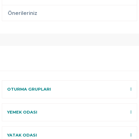
Önerileriniz
Ücretsiz
Randevulu
2 Yıl
Teslimat
Teslimat
Garantili
Ücretsiz
B-Sleep
Kurulum
Select ile
120 Gün
Deneme
OTURMA GRUPLARI
YEMEK ODASI
YATAK ODASI