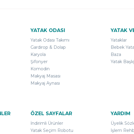
YATAK ODASI
YATAK V
Yatak Odası Takımı
Yataklar
Gardırop & Dolap
Bebek Yata
Karyola
Baza
Şifonyer
Yatak Başlı
Komodin
Makyaj Masası
Makyaj Aynası
NLER
ÖZEL SAYFALAR
YARDIM
İndirimli Ürünler
Üyelik Söz
Yatak Seçim Robotu
İşlem Rehb