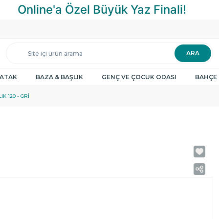
ARA
YATAK
BAZA & BAŞLIK
GENÇ VE ÇOCUK ODASI
BAHÇE 
K 120 - GRI