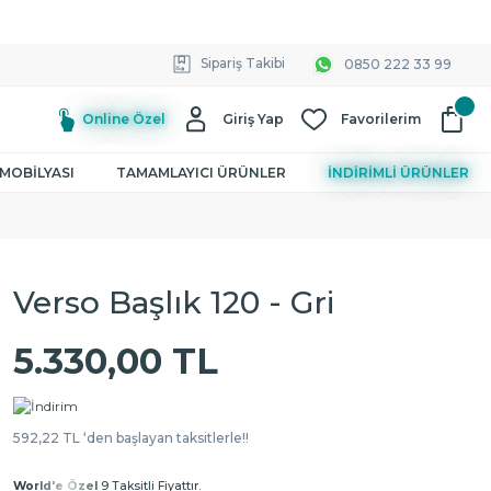
Sipariş Takibi
0850 222 33 99
Online Özel
Giriş Yap
Favorilerim
MOBİLYASI
TAMAMLAYICI ÜRÜNLER
İNDİRİMLİ ÜRÜNLER
Verso Başlık 120 - Gri
5.330,00 TL
592,22 TL ‘den başlayan taksitlerle!!
World'e Özel
9 Taksitli Fiyattır.