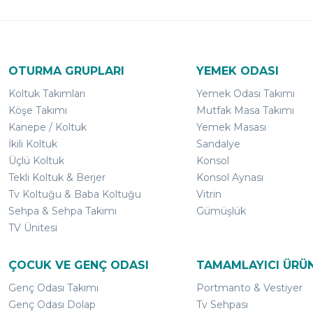
OTURMA GRUPLARI
YEMEK ODASI
Koltuk Takımları
Yemek Odası Takımı
Köşe Takımı
Mutfak Masa Takımı
Kanepe / Koltuk
Yemek Masası
İkili Koltuk
Sandalye
Üçlü Koltuk
Konsol
Tekli Koltuk & Berjer
Konsol Aynası
Tv Koltuğu & Baba Koltuğu
Vitrin
Sehpa & Sehpa Takımı
Gümüşlük
TV Ünitesi
ÇOCUK VE GENÇ ODASI
TAMAMLAYICI ÜRÜ
Genç Odası Takımı
Portmanto & Vestiyer
Genç Odası Dolap
Tv Sehpası