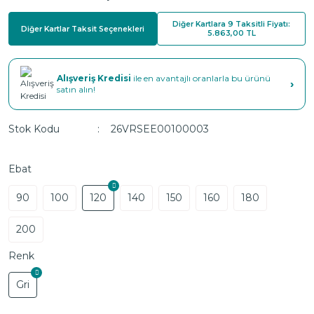
Diğer Kartlara 9 Taksitli Fiyatı:
Diğer Kartlar Taksit Seçenekleri
5.863,00 TL
Alışveriş Kredisi
ile en avantajlı oranlarla bu ürünü
›
satın alın!
Stok Kodu
26VRSEE00100003
Ebat
90
100
120
140
150
160
180
200
Renk
Gri