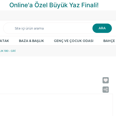
ARA
YATAK
BAZA & BAŞLIK
GENÇ VE ÇOCUK ODASI
BAHÇE 
K 100 - GRI