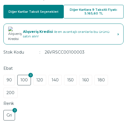
Diğer Kartlara 9 Taksitli Fiyatı:
Diğer Kartlar Taksit Seçenekleri
5.165,60 TL
Alışveriş Kredisi
ile en avantajlı oranlarla bu ürünü
›
satın alın!
Stok Kodu
26VRSCC00100003
Ebat
90
100
120
140
150
160
180
200
Renk
Gri