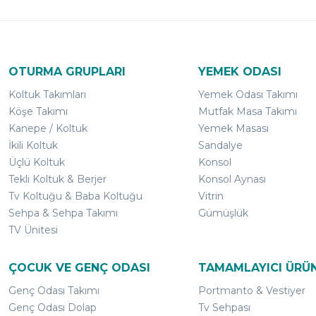
OTURMA GRUPLARI
YEMEK ODASI
Koltuk Takımları
Yemek Odası Takımı
Köşe Takımı
Mutfak Masa Takımı
Kanepe / Koltuk
Yemek Masası
İkili Koltuk
Sandalye
Üçlü Koltuk
Konsol
Tekli Koltuk & Berjer
Konsol Aynası
Tv Koltuğu & Baba Koltuğu
Vitrin
Sehpa & Sehpa Takımı
Gümüşlük
TV Ünitesi
ÇOCUK VE GENÇ ODASI
TAMAMLAYICI ÜRÜ
Genç Odası Takımı
Portmanto & Vestiyer
Genç Odası Dolap
Tv Sehpası