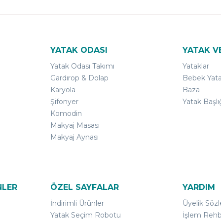
YATAK ODASI
YATAK V
Yatak Odası Takımı
Yataklar
Gardırop & Dolap
Bebek Yata
Karyola
Baza
Şifonyer
Yatak Başlı
Komodin
Makyaj Masası
Makyaj Aynası
NLER
ÖZEL SAYFALAR
YARDIM
İndirimli Ürünler
Üyelik Söz
Yatak Seçim Robotu
İşlem Rehb