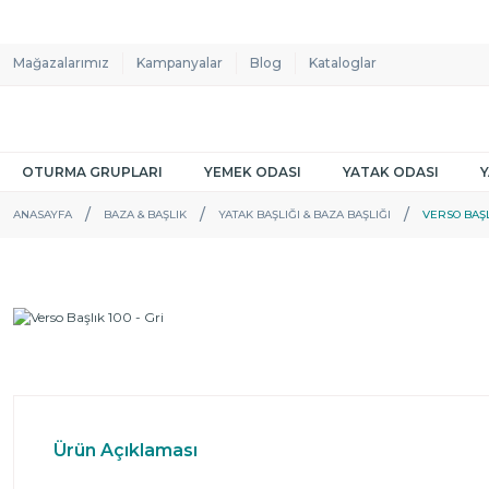
Mağazalarımız
Kampanyalar
Blog
Kataloglar
OTURMA GRUPLARI
YEMEK ODASI
YATAK ODASI
ANASAYFA
BAZA & BAŞLIK
YATAK BAŞLIĞI & BAZA BAŞLIĞI
VERSO BAŞLI
Ürün Açıklaması