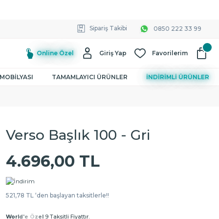
Sipariş Takibi
0850 222 33 99
Online Özel
Giriş Yap
Favorilerim
MOBİLYASI
TAMAMLAYICI ÜRÜNLER
İNDİRİMLİ ÜRÜNLER
Verso Başlık 100 - Gri
4.696,00 TL
521,78 TL ‘den başlayan taksitlerle!!
World'e Özel
9 Taksitli Fiyattır.