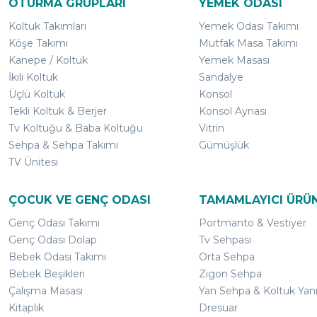
OTURMA GRUPLARI
YEMEK ODASI
Koltuk Takımları
Yemek Odası Takımı
Köşe Takımı
Mutfak Masa Takımı
Kanepe / Koltuk
Yemek Masası
İkili Koltuk
Sandalye
Üçlü Koltuk
Konsol
Tekli Koltuk & Berjer
Konsol Aynası
Tv Koltuğu & Baba Koltuğu
Vitrin
Sehpa & Sehpa Takımı
Gümüşlük
TV Ünitesi
ÇOCUK VE GENÇ ODASI
TAMAMLAYICI ÜRÜ
Genç Odası Takımı
Portmanto & Vestiyer
Genç Odası Dolap
Tv Sehpası
Bebek Odası Takımı
Orta Sehpa
Bebek Beşikleri
Zigon Sehpa
Çalışma Masası
Yan Sehpa & Koltuk Yan
Kitaplık
Dresuar