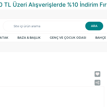
ARA
YATAK
BAZA & BAŞLIK
GENÇ VE ÇOCUK ODASI
BAHÇE 