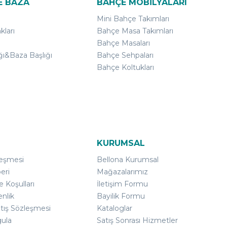
E BAZA
BAHÇE MOBİLYALARI
Mini Bahçe Takımları
kları
Bahçe Masa Takımları
Bahçe Masaları
ğı&Baza Başlığı
Bahçe Sehpaları
Bahçe Koltukları
KURUMSAL
leşmesi
Bellona Kurumsal
eri
Mağazalarımız
e Koşulları
İletişim Formu
enlik
Bayilik Formu
atış Sözleşmesi
Kataloglar
gula
Satış Sonrası Hizmetler