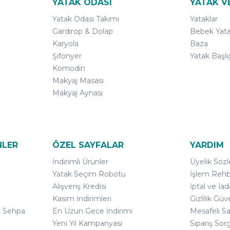
YATAK ODASI
YATAK V
Yatak Odası Takımı
Yataklar
Gardırop & Dolap
Bebek Yata
Karyola
Baza
Şifonyer
Yatak Başlı
Komodin
Makyaj Masası
Makyaj Aynası
NLER
ÖZEL SAYFALAR
YARDIM
İndirimli Ürünler
Üyelik Söz
Yatak Seçim Robotu
İşlem Rehb
Alışveriş Kredisi
İptal ve İad
Kasım İndirimleri
Gizlilik Güv
ı Sehpa
En Uzun Gece İndirimi
Mesafeli S
Yeni Yıl Kampanyası
Sipariş Sor