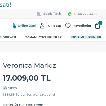
Sipariş Takibi
0850 222 33 99
Online Özel
Giriş Yap
Favorilerim
MOBİLYASI
TAMAMLAYICI ÜRÜNLER
İNDİRİMLİ ÜRÜNLER
Veronica Markiz
17.009,00 TL
1.889,89 TL ‘den başlayan taksitlerle!!
World'e Özel
9 Taksitli Fiyattır.