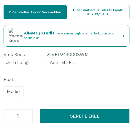
Diğer Kartlara 9 Taksitli Fiyatı:
Diğer Kartlar Taksit Seçenekleri
18.709,90 TL
Alışveriş Kredisi
ile en avantajlı oranlarla bu ürünü
›
satın alın!
Stok Kodu
22VER243000SWM
Takım İçeriği
1 Adet Markiz
Ebat
Markiz
-
+
SEPETE EKLE