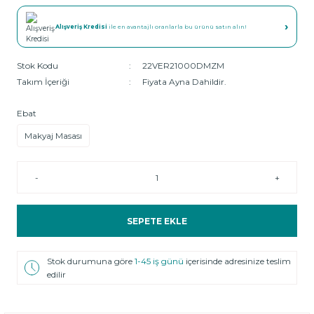
›
Alışveriş Kredisi
ile en avantajlı oranlarla bu ürünü satın alın!
Stok Kodu
22VER21000DMZM
Takım İçeriği
Fiyata Ayna Dahildir.
Ebat
Makyaj Masası
-
+
SEPETE EKLE
Stok durumuna göre
1-45 iş günü
içerisinde adresinize teslim
edilir