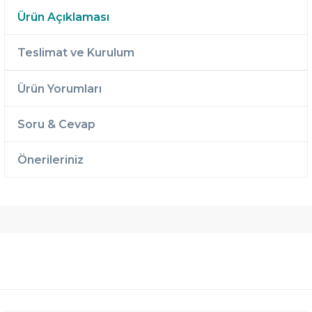
Ürün Açıklaması
Teslimat ve Kurulum
Ürün Yorumları
Soru & Cevap
Önerileriniz
Ücretsiz
Randevulu
2 Yıl
Teslimat
Teslimat
Garantili
Ücretsiz
B-Sleep
Kurulum
Select ile
120 Gün
Deneme