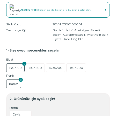
›
Alışveriş Kredisi
ile en avantajlı oranlarla bu ürünü satın alın!
Stok Kodu
28VNIG500100001
Takım İçeriği
Bu Ürün İçin 1 Adet Ayak Paketi
Seçimi Gerekmektedir. Ayak ve Başlık
Fiyata Dahil Değildir.
1- Size uygun seçenekleri seçelim
Ebat
140X190
150X200
160X200
180X200
Renk
Kahve
2- Ürününüz için ayak seçin!
Renk
Ceviz