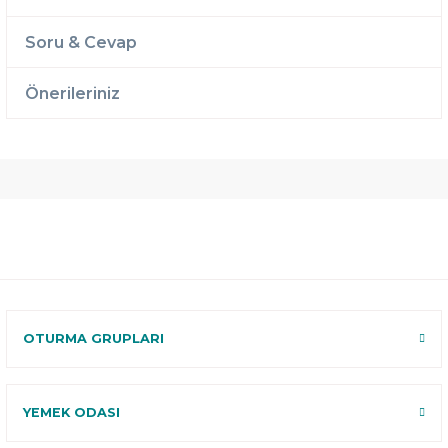
Soru & Cevap
Önerileriniz
Ücretsiz
Randevulu
2 Yıl
Teslimat
Teslimat
Garantili
Ücretsiz
B-Sleep
Kurulum
Select ile
120 Gün
Deneme
OTURMA GRUPLARI
YEMEK ODASI