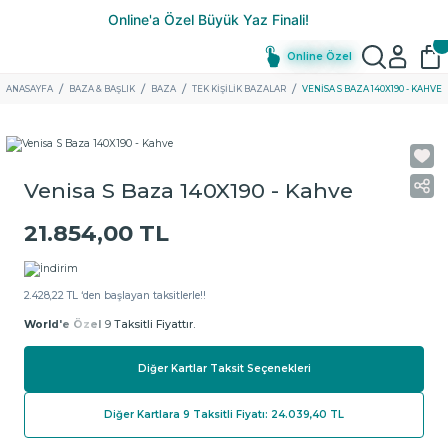
Online Özel
ANASAYFA
BAZA & BAŞLIK
BAZA
TEK KIŞILIK BAZALAR
VENISA S BAZA 140X190 - KAHVE
Venisa S Baza 140X190 - Kahve
21.854,00 TL
2.428,22 TL ‘den başlayan taksitlerle!!
World'e Özel
9 Taksitli Fiyattır.
Diğer Kartlar Taksit Seçenekleri
Diğer Kartlara 9 Taksitli Fiyatı: 24.039,40 TL