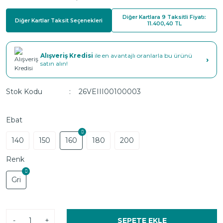
Diğer Kartlara 9 Taksitli Fiyatı:
Diğer Kartlar Taksit Seçenekleri
11.400,40 TL
Alışveriş Kredisi
ile en avantajlı oranlarla bu ürünü
›
satın alın!
Stok Kodu
26VEIII00100003
Ebat
140
150
160
180
200
Renk
Gri
-
+
SEPETE EKLE