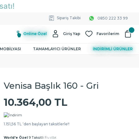
Sipariş Takibi
0850 222 33 99
Online Özel
Giriş Yap
Favorilerim
MOBİLYASI
TAMAMLAYICI ÜRÜNLER
İNDİRİMLİ ÜRÜNLER
Venisa Başlık 160 - Gri
10.364,00 TL
1.151,56 TL ‘den başlayan taksitlerle!!
World'e Özel
9 Taksitli Fiyattır.