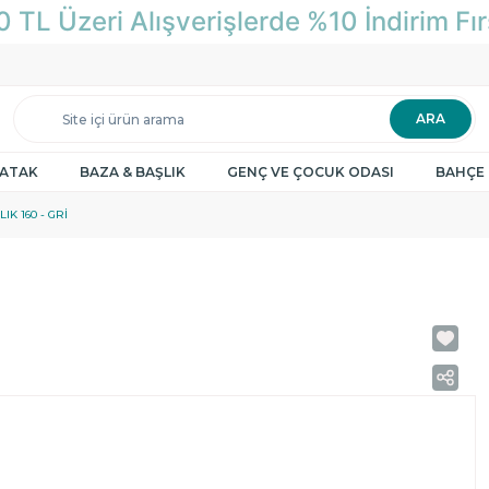
ARA
YATAK
BAZA & BAŞLIK
GENÇ VE ÇOCUK ODASI
BAHÇE 
IK 160 - GRI