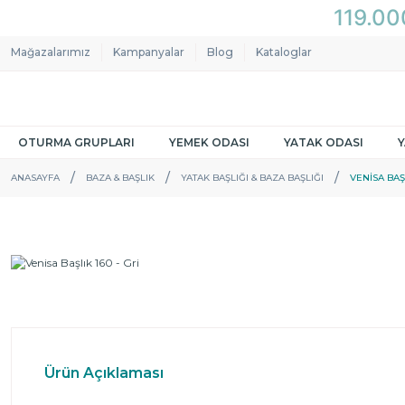
Mağazalarımız
Kampanyalar
Blog
Kataloglar
OTURMA GRUPLARI
YEMEK ODASI
YATAK ODASI
ANASAYFA
BAZA & BAŞLIK
YATAK BAŞLIĞI & BAZA BAŞLIĞI
VENISA BAŞL
Ürün Açıklaması