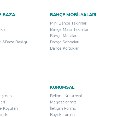
E BAZA
BAHÇE MOBİLYALARI
Mini Bahçe Takımları
kları
Bahçe Masa Takımları
Bahçe Masaları
ğı&Baza Başlığı
Bahçe Sehpaları
Bahçe Koltukları
KURUMSAL
leşmesi
Bellona Kurumsal
eri
Mağazalarımız
e Koşulları
İletişim Formu
enlik
Bayilik Formu