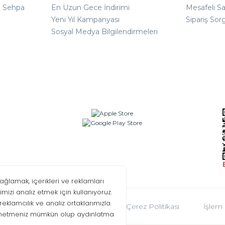
ı Sehpa
En Uzun Gece İndirimi
Mesafeli S
Yeni Yıl Kampanyası
Sipariş Sor
Sosyal Medya Bilgilendirmeleri
oplumu Hizmetleri
KVKK
Çerez Politikası
İşlem