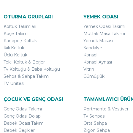
OTURMA GRUPLARI
YEMEK ODASI
Koltuk Takımları
Yemek Odası Takımı
Köşe Takımı
Mutfak Masa Takımı
Kanepe / Koltuk
Yemek Masası
İkili Koltuk
Sandalye
Üçlü Koltuk
Konsol
Tekli Koltuk & Berjer
Konsol Aynası
Tv Koltuğu & Baba Koltuğu
Vitrin
Sehpa & Sehpa Takımı
Gümüşlük
TV Ünitesi
ÇOCUK VE GENÇ ODASI
TAMAMLAYICI ÜRÜ
Genç Odası Takımı
Portmanto & Vestiyer
Genç Odası Dolap
Tv Sehpası
Bebek Odası Takımı
Orta Sehpa
Bebek Beşikleri
Zigon Sehpa