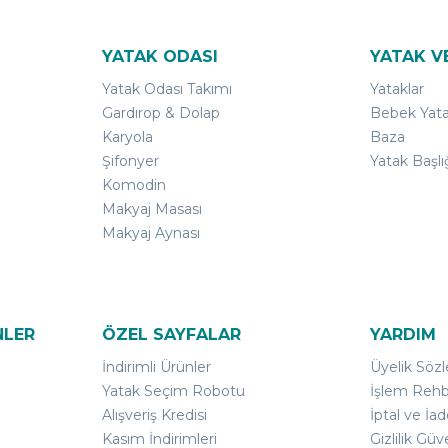
YATAK ODASI
YATAK V
Yatak Odası Takımı
Yataklar
Gardırop & Dolap
Bebek Yata
Karyola
Baza
Şifonyer
Yatak Başlı
Komodin
Makyaj Masası
Makyaj Aynası
NLER
ÖZEL SAYFALAR
YARDIM
İndirimli Ürünler
Üyelik Söz
Yatak Seçim Robotu
İşlem Rehb
Alışveriş Kredisi
İptal ve İad
Kasım İndirimleri
Gizlilik Güv